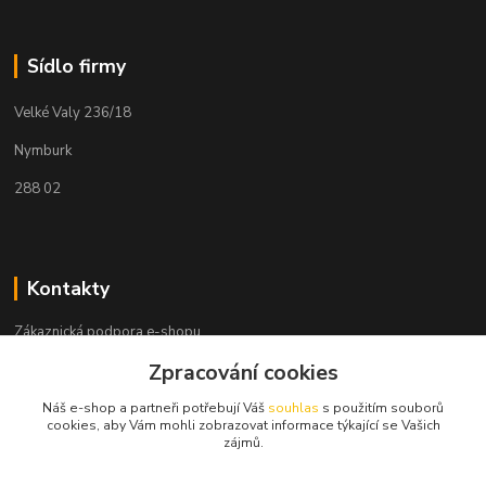
Sídlo firmy
Velké Valy 236/18
Nymburk
288 02
Kontakty
Zákaznická podpora e-shopu
+420 730 127 327
Zpracování cookies
(Po-Pá, 8-16 hod.)
Náš e-shop a partneři potřebují Váš
souhlas
s použitím souborů
info@elektronymburk.cz
cookies, aby Vám mohli zobrazovat informace týkající se Vašich
zájmů.