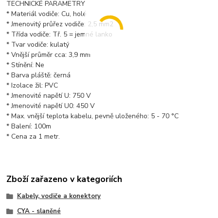
TECHNICKÉ PARAMETRY
* Materiál vodiče: Cu, holé
* Jmenovitý průřez vodiče: 2,5 mm2
* Třída vodiče: Tř. 5 = jemné lanko
* Tvar vodiče: kulatý
* Vnější průměr cca: 3,9 mm
* Stínění: Ne
* Barva pláště: černá
* Izolace žil: PVC
* Jmenovité napětí U: 750 V
* Jmenovité napětí U0: 450 V
* Max. vnější teplota kabelu, pevně uloženého: 5 - 70 °C
* Balení: 100m
* Cena za 1 metr.
Zboží zařazeno v kategoriích
Kabely, vodiče a konektory
CYA - slaněné