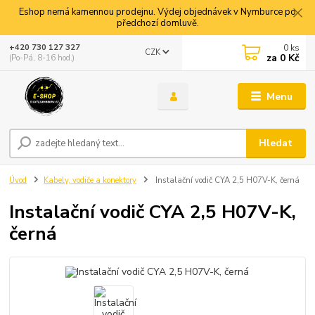
Eshop nemá kamennou prodejnu. Výdej objednávek v Nymburce po
předchozí domluvě.
0
ks
+420 730 127 327
CZK
za
0 Kč
(Po-Pá, 8-16 hod.)
Menu
Hledat
Úvod
Kabely, vodiče a konektory
Instalační vodič CYA 2,5 H07V-K, černá
Instalační vodič CYA 2,5 H07V-K,
černá