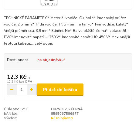
TECHNICKÉ PARAMETRY * Materiál vodiče: Cu, holé* Jmenovitý průřez
vodiče: 2,5 mm2* Třída vodiče: Tř. 5 = jemné lanko* Tvar vodiče: kulatý*
Vnější průměr cca: 3,9 mm* Stínění: Ne* Barva pláště: černá* Izolace žil:
PVC* Jmenovité napětí U: 750 V* Jmenovité napětí U0: 450 V* Max. vnější
teplota kabelu,...
celý popis
Dostupnost
na objednávku*
12,3 Kč
/
m
10,2 Kč
bez DPH
Přidat do košíku
Číslo produktu:
H07V-K 2,5 ČERNÁ
EAN kód:
8595067586977
Výrobce:
Různí výrobci