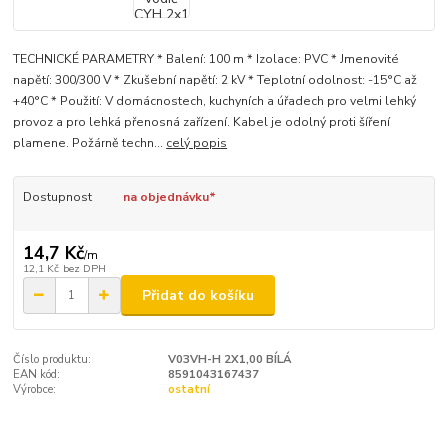
TECHNICKÉ PARAMETRY * Balení: 100 m * Izolace: PVC * Jmenovité
napětí: 300/300 V * Zkušební napětí: 2 kV * Teplotní odolnost: -15°C až
+40°C * Použití: V domácnostech, kuchyních a úřadech pro velmi lehký
provoz a pro lehká přenosná zařízení. Kabel je odolný proti šíření
plamene. Požárně techn...
celý popis
Dostupnost
na objednávku*
14,7 Kč
/
m
12,1 Kč
bez DPH
Přidat do košíku
Číslo produktu:
V03VH-H 2X1,00 BÍLÁ
EAN kód:
8591043167437
Výrobce:
ostatní