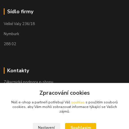
Sídlo firmy
Velké Valy 236/18
Nymburk
288 02
Kontakty
Zákaznická podpora e-shopu
+420 730 127 327
Zpracování cookies
(Po-Pá, 8-16 hod.)
Náš e-shop a partneři potřebují Váš
souhlas
s použitím souborů
info@elektronymburk.cz
cookies, aby Vám mohli zobrazovat informace týkající se Vašich
zájmů.
Souhlasím
Nastavení