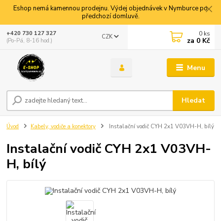
Eshop nemá kamennou prodejnu. Výdej objednávek v Nymburce po
předchozí domluvě.
0
ks
+420 730 127 327
CZK
za
0 Kč
(Po-Pá, 8-16 hod.)
Menu
Hledat
Úvod
Kabely, vodiče a konektory
Instalační vodič CYH 2x1 V03VH-H, bílý
Instalační vodič CYH 2x1 V03VH-
H, bílý