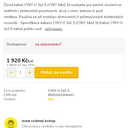
Černý kabel CYKY-O 3x1,5 (CYKY 3Ax1,5) využijete pro pevné uložení ve
vnitřních i venkovních prostorech, ať už v zemi, betonu či pod
omítkou. Používá se při instalaci domovních či průmyslových elektrických
rozvodů. Specifikace kabelu CYKY-O 3x1,5 (CYKY 3Ax1,5) Kabel CYKY-O
3x1,5 nabízí průřez vod...
celý popis
Dostupnost
na objednávku*
1 920 Kč
/
bal
1 586,8 Kč
bez DPH
Přidat do košíku
Číslo produktu:
CYKY-O 3x1,5
EAN kód:
8591043356442
Výrobce:
NKT
Jsme rodinný eshop.
Obrovskou centrálu u nás nenajdete.