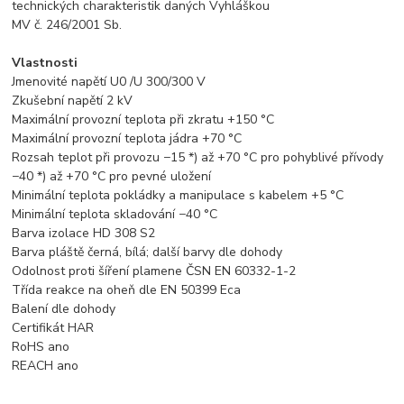
technických charakteristik daných Vyhláškou
MV č. 246/2001 Sb.
Vlastnosti
Jmenovité napětí U0 /U 300/300 V
Zkušební napětí 2 kV
Maximální provozní teplota při zkratu +150 °C
Maximální provozní teplota jádra +70 °C
Rozsah teplot při provozu −15 *) až +70 °C pro pohyblivé přívody
−40 *) až +70 °C pro pevné uložení
Minimální teplota pokládky a manipulace s kabelem +5 °C
Minimální teplota skladování −40 °C
Barva izolace HD 308 S2
Barva pláště černá, bílá; další barvy dle dohody
Odolnost proti šíření plamene ČSN EN 60332-1-2
Třída reakce na oheň dle EN 50399 Eca
Balení dle dohody
Certifikát HAR
RoHS ano
REACH ano