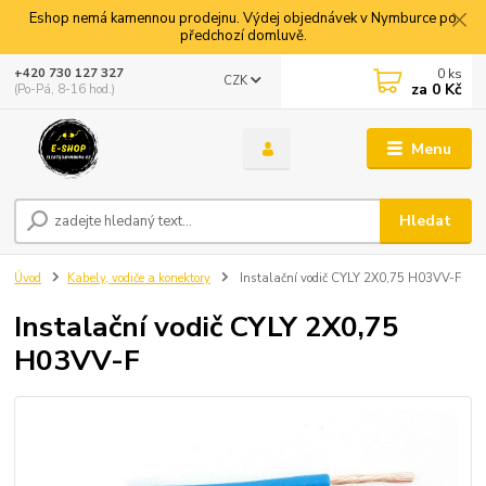
Eshop nemá kamennou prodejnu. Výdej objednávek v Nymburce po
předchozí domluvě.
0
ks
+420 730 127 327
CZK
za
0 Kč
(Po-Pá, 8-16 hod.)
Menu
Hledat
Úvod
Kabely, vodiče a konektory
Instalační vodič CYLY 2X0,75 H03VV-F
Instalační vodič CYLY 2X0,75
H03VV-F