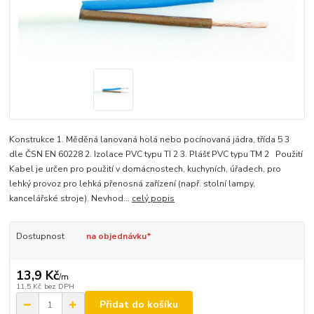
Konstrukce 1. Měděná lanovaná holá nebo pocínovaná jádra, třída 5 3
dle ČSN EN 60228 2. Izolace PVC typu TI 2 3. Plášť PVC typu TM 2 Použití
Kabel je určen pro použití v domácnostech, kuchyních, úřadech, pro
lehký provoz pro lehká přenosná zařízení (např. stolní lampy,
kancelářské stroje). Nevhod...
celý popis
Dostupnost
na objednávku*
13,9 Kč
/
m
11,5 Kč
bez DPH
Přidat do košíku