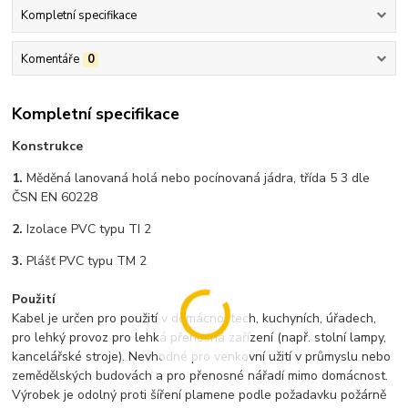
Kompletní specifikace
Komentáře
0
Kompletní specifikace
Konstrukce
1.
Měděná lanovaná holá nebo pocínovaná jádra, třída 5 3 dle
ČSN EN 60228
2.
Izolace PVC typu TI 2
3.
Plášť PVC typu TM 2
Použití
Kabel je určen pro použití v domácnostech, kuchyních, úřadech,
pro lehký provoz pro lehká přenosná zařízení (např. stolní lampy,
kancelářské stroje). Nevhodné pro venkovní užití v průmyslu nebo
zemědělských budovách a pro přenosné nářadí mimo domácnost.
Výrobek je odolný proti šíření plamene podle požadavku požárně