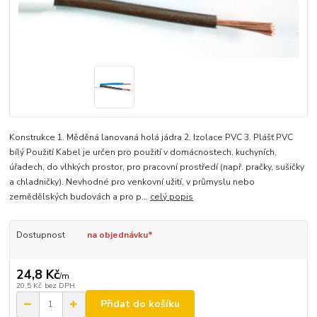
Konstrukce 1. Měděná lanovaná holá jádra 2. Izolace PVC 3. Plášť PVC
bílý Použití Kabel je určen pro použití v domácnostech, kuchyních,
úřadech, do vlhkých prostor, pro pracovní prostředí (např. pračky, sušičky
a chladničky). Nevhodné pro venkovní užití, v průmyslu nebo
zemědělských budovách a pro p...
celý popis
Dostupnost
na objednávku*
24,8 Kč
/
m
20,5 Kč
bez DPH
Přidat do košíku