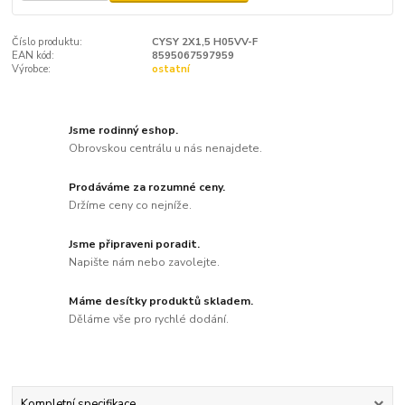
Číslo produktu:
CYSY 2X1,5 H05VV-F
EAN kód:
8595067597959
Výrobce:
ostatní
Jsme rodinný eshop.
Obrovskou centrálu u nás nenajdete.
Prodáváme za rozumné ceny.
Držíme ceny co nejníže.
Jsme připraveni poradit.
Napište nám nebo zavolejte.
Máme desítky produktů skladem.
Děláme vše pro rychlé dodání.
Kompletní specifikace