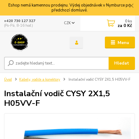
Eshop nemá kamennou prodejnu. Výdej objednávek v Nymburce po
předchozí domluvě.
0
ks
+420 730 127 327
CZK
za
0 Kč
(Po-Pá, 8-16 hod.)
Menu
Hledat
Úvod
Kabely, vodiče a konektory
Instalační vodič CYSY 2X1,5 H05VV-F
Instalační vodič CYSY 2X1,5
H05VV-F