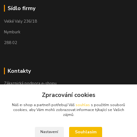
Sídlo firmy
Velké Valy 236/18
Nymburk
288 02
Kontakty
Zákaznická podpora e-shopu
+420 730 127 327
Zpracování cookies
(Po-Pá, 8-16 hod.)
Náš e-shop a partneři potřebují Váš
souhlas
s použitím souborů
info@elektronymburk.cz
cookies, aby Vám mohli zobrazovat informace týkající se Vašich
zájmů.
Souhlasím
Nastavení