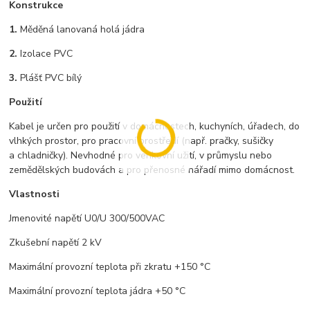
Konstrukce
1.
Měděná lanovaná holá jádra
2.
Izolace PVC
3.
Plášť PVC bílý
Použití
Kabel je určen pro použití v domácnostech, kuchyních, úřadech, do
vlhkých prostor, pro pracovní prostředí (např. pračky, sušičky
a chladničky). Nevhodné pro venkovní užití, v průmyslu nebo
zemědělských budovách a pro přenosné nářadí mimo domácnost.
Vlastnosti
Jmenovité napětí U0/U 300/500VAC
Zkušební napětí 2 kV
Maximální provozní teplota při zkratu +150 °C
Maximální provozní teplota jádra +50 °C