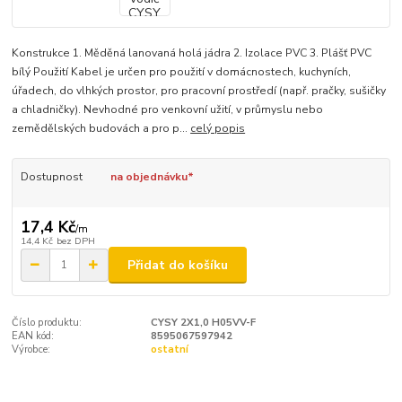
Konstrukce 1. Měděná lanovaná holá jádra 2. Izolace PVC 3. Plášť PVC
bílý Použití Kabel je určen pro použití v domácnostech, kuchyních,
úřadech, do vlhkých prostor, pro pracovní prostředí (např. pračky, sušičky
a chladničky). Nevhodné pro venkovní užití, v průmyslu nebo
zemědělských budovách a pro p...
celý popis
Dostupnost
na objednávku*
17,4 Kč
/
m
14,4 Kč
bez DPH
Přidat do košíku
Číslo produktu:
CYSY 2X1,0 H05VV-F
EAN kód:
8595067597942
Výrobce:
ostatní