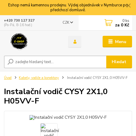
Eshop nemá kamennou prodejnu. Výdej objednávek v Nymburce po
předchozí domluvě.
0
ks
+420 730 127 327
CZK
za
0 Kč
(Po-Pá, 8-16 hod.)
Menu
Hledat
Úvod
Kabely, vodiče a konektory
Instalační vodič CYSY 2X1,0 H05VV-F
Instalační vodič CYSY 2X1,0
H05VV-F