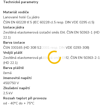
Technické parametry
Materiál vodiče
Lanované holé Cu jádro
ČSN EN 60228 tř.5 (IEC 60228 cl.5 resp. DIN VDE 0295 cl.5)
Izolace jádra
Zesítěná elastomerová izolační směs EI4, ČSN EN 50363-1 (HD
22.1)
Barva izolace
ČSN 330165 (HD 308 S2:2001 resp. DIN VDE 0293-308)
Vnější plášť
Zesítěná elastomerová plášťová směs EM2, ČSN EN 50363-2-1
(HD 22.1)
Barva pláště
černá
Jmenovité napětí
450/750 V
Zkušební napětí
2,5 kV
Rozsah teplot při provozu
od - 40°C do + 75°C