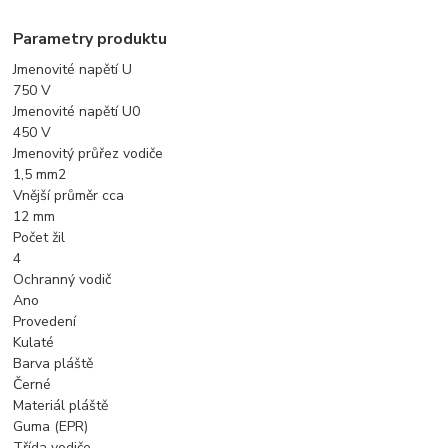
Parametry produktu
Jmenovité napětí U
750 V
Jmenovité napětí U0
450 V
Jmenovitý průřez vodiče
1,5 mm2
Vnější průměr cca
12 mm
Počet žil
4
Ochranný vodič
Ano
Provedení
Kulaté
Barva pláště
Černé
Materiál pláště
Guma (EPR)
Třída vodiče