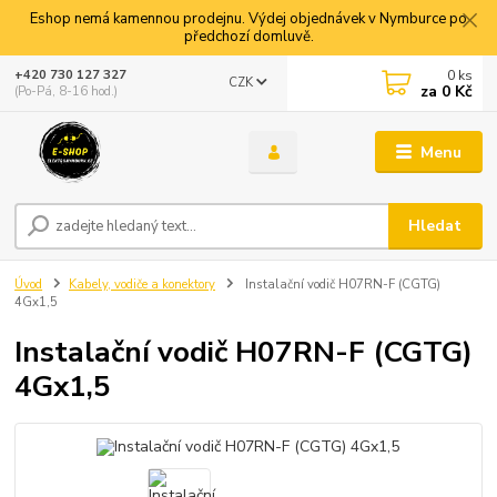
Eshop nemá kamennou prodejnu. Výdej objednávek v Nymburce po
předchozí domluvě.
0
ks
+420 730 127 327
CZK
za
0 Kč
(Po-Pá, 8-16 hod.)
Menu
Hledat
Úvod
Kabely, vodiče a konektory
Instalační vodič H07RN-F (CGTG)
4Gx1,5
Instalační vodič H07RN-F (CGTG)
4Gx1,5