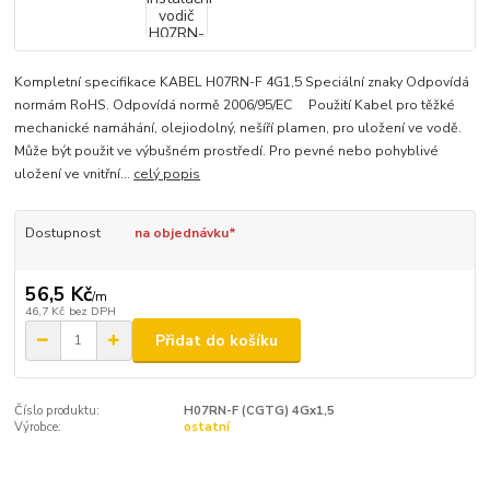
Kompletní specifikace KABEL H07RN-F 4G1,5 Speciální znaky Odpovídá
normám RoHS. Odpovídá normě 2006/95/EC Použití Kabel pro těžké
mechanické namáhání, olejiodolný, nešíří plamen, pro uložení ve vodě.
Může být použit ve výbušném prostředí. Pro pevné nebo pohyblivé
uložení ve vnitřní...
celý popis
Dostupnost
na objednávku*
56,5 Kč
/
m
46,7 Kč
bez DPH
Přidat do košíku
Číslo produktu:
H07RN-F (CGTG) 4Gx1,5
Výrobce:
ostatní