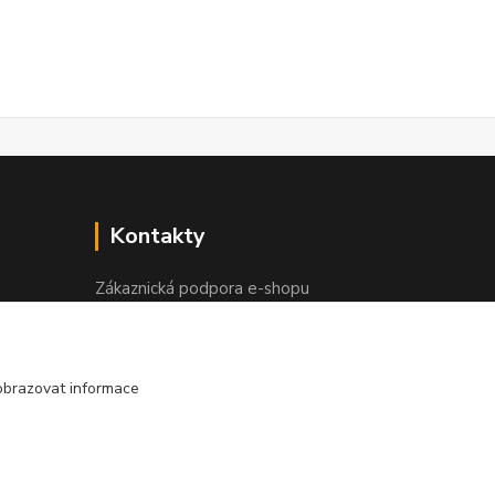
Kontakty
Zákaznická podpora e-shopu
+420 730 127 327
(Po-Pá, 8-16 hod.)
obrazovat informace
info@elektronymburk.cz