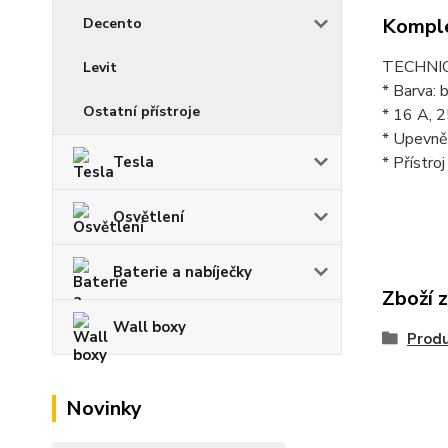
Komple
Decento
TECHNI
Levit
* Barva: 
Ostatní přístroje
* 16 A, 
* Upevněn
Tesla
* Přístro
Osvětlení
Baterie a nabíječky
Zboží 
Wall boxy
Prod
Novinky