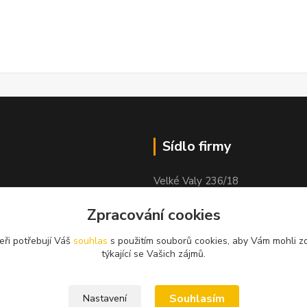
Sídlo firmy
Velké Valy 236/18
Nymburk
Zpracování cookies
obock
288 02
eři potřebují Váš
souhlas
s použitím souborů cookies, aby Vám mohli z
týkající se Vašich zájmů.
Souhlasím
Nastavení