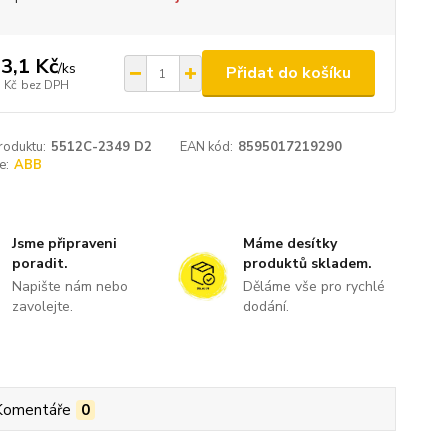
3,1 Kč
/
ks
Přidat do košíku
 Kč
bez DPH
roduktu:
5512C-2349 D2
EAN kód:
8595017219290
e:
ABB
Jsme připraveni
Máme desítky
poradit.
produktů skladem.
Napište nám nebo
Děláme vše pro rychlé
zavolejte.
dodání.
Komentáře
0