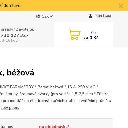
í domluvě.
Přihlášení
CZK
 si rady? Zavolejte.
0
ks
 730 127 327
za
0 Kč
, 8-16 hod.)
, béžová
CKÉ PARAMETRY * Barva: béžová * 16 A, 250 V AC *
ní šrouby; šroubové svorky (pro vodiče 1,5-2,5 mm) * Přístroj
en pro montáž do elektroinstalačních krabic o vnitřním průměru
m
celý popis
tupnost
na objednávku*