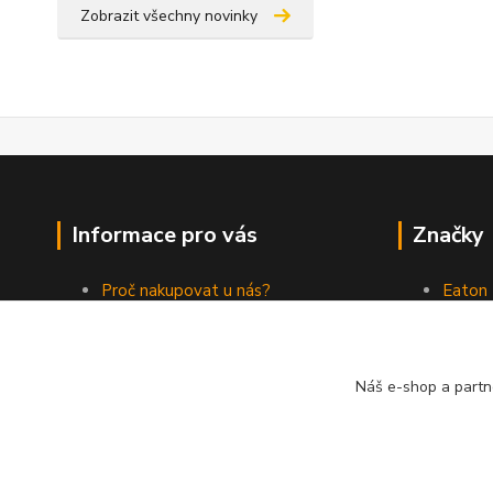
Zobrazit všechny novinky
Informace pro vás
Značky
Proč nakupovat u nás?
Eaton
Jak nakupovat
ABB
Obchodní podmínky
Elektr
Kontakty
Philips
Náš e-shop a partn