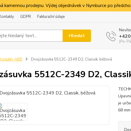
á kamennou prodejnu. Výdej objednávek v Nymburce po předchoz
Kontakty
GDPR
Fakturační údaje
Nevíte
Hledat
+420
(Po-Pá
rodukty ABB
Dvojzásuvka 5512C-2349 D2, Classik, béžová
zásuvka 5512C-2349 D2, Classik
TECHNI
Upevně
je urč
68 m
Dos