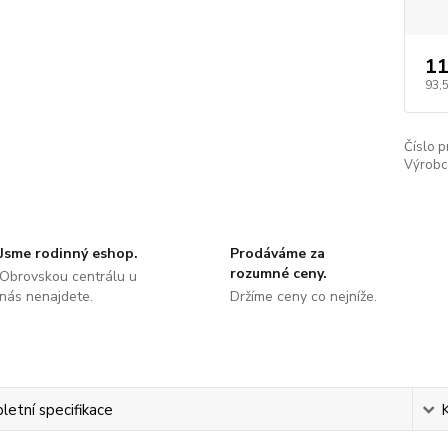
11
93,5
Číslo p
Výrobc
Jsme rodinný eshop.
Prodáváme za
rozumné ceny.
Obrovskou centrálu u
nás nenajdete.
Držíme ceny co nejníže.
etní specifikace