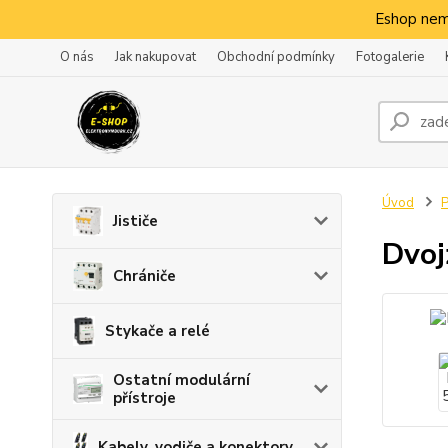
Eshop nem
O nás
Jak nakupovat
Obchodní podmínky
Fotogalerie
Úvod
P
Jističe
Dvoj
Chrániče
Stykače a relé
Ostatní modulární
přístroje
Kabely, vodiče a konektory