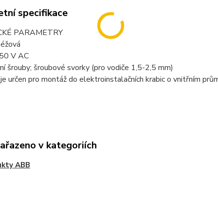
tní specifikace
CKÉ PARAMETRY
béžová
250 V AC
í šrouby; šroubové svorky (pro vodiče 1,5-2,5 mm)
j je určen pro montáž do elektroinstalačních krabic o vnitřním p
zařazeno v kategoriích
ukty ABB