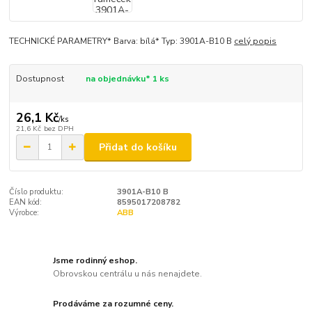
TECHNICKÉ PARAMETRY* Barva: bílá* Typ: 3901A-B10 B
celý popis
Dostupnost
na objednávku* 1 ks
26,1 Kč
/
ks
21,6 Kč
bez DPH
Přidat do košíku
Číslo produktu:
3901A-B10 B
EAN kód:
8595017208782
Výrobce:
ABB
Jsme rodinný eshop.
Obrovskou centrálu u nás nenajdete.
Prodáváme za rozumné ceny.