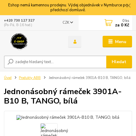
Eshop nemá kamennou prodejnu. Výdej objednávek v Nymburce po
předchozí domluvě.
0
ks
+420 730 127 327
CZK
za
0 Kč
(Po-Pá, 8-16 hod.)
Menu
Hledat
Úvod
Produkty ABB
Jednonásobný rámeček 3901A-B10 B, TANGO, bílá
Jednonásobný rámeček 3901A-
B10 B, TANGO, bílá