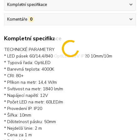
Kompletní specifikace
Komentáře
0
Kompletní specifikace
TECHNICKÉ PARAMETRY
* LED pásek 60/14,4/840 OptiLED 12V IP20 10mm/10m
* Typová řada: OptiLED
* Barevná teplota: 4000K
* CRI: 80+
* Příkon na metr: 14,4 W/m
* Svítivost na metr: 1840 lm/m
* Napájecí napětí: 12V
* Počet LED na metr: 60LED/m
* Provedení IP: IP20
* Šířka: 10mm
* Dělitelnost pásku: 50mm
* Nejdelší linie: 2 m
* Cena za 1 m