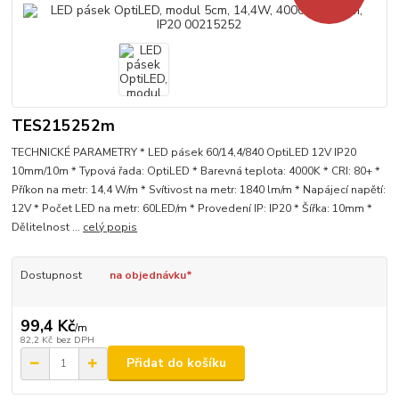
TES215252m
TECHNICKÉ PARAMETRY * LED pásek 60/14,4/840 OptiLED 12V IP20
10mm/10m * Typová řada: OptiLED * Barevná teplota: 4000K * CRI: 80+ *
Příkon na metr: 14,4 W/m * Svítivost na metr: 1840 lm/m * Napájecí napětí:
12V * Počet LED na metr: 60LED/m * Provedení IP: IP20 * Šířka: 10mm *
Dělitelnost ...
celý popis
Dostupnost
na objednávku*
99,4 Kč
/
m
82,2 Kč
bez DPH
Přidat do košíku