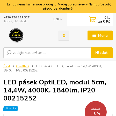
Eshop nemá kamennou prodejnu. Výdej objednávek v Nymburce po
předchozí domluvě.
0
ks
+420 730 127 327
CZK
za
0 Kč
(Po-Pá, 8-16 hod.)
Menu
Hledat
Úvod
Osvětlení
LED pásek OptiLED, modul 5cm, 14,4W, 4000K,
1840lm, IP20 00215252
LED pásek OptiLED, modul 5cm,
14,4W, 4000K, 1840lm, IP20
00215252
Novinka
108 Kč
- 8 %