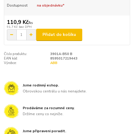
Dostupnost
na objednávku*
110,9 Kč
/
ks
91,7 Kč
bez DPH
Přidat do košíku
Číslo produktu:
3901A-B50 B
EAN kód:
8595017219443
Výrobce:
ABB
Jsme rodinný eshop.
Obrovskou centrálu u nás nenajdete.
Prodáváme za rozumné ceny.
Držíme ceny co nejníže.
Jsme připraveni poradit.