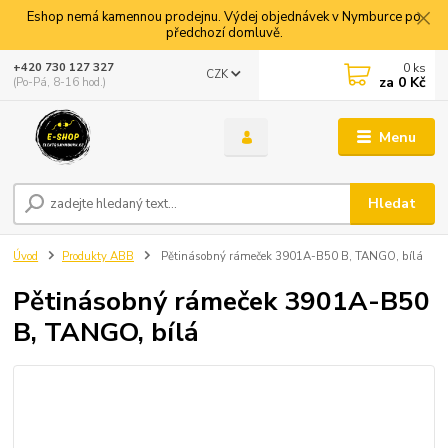
Eshop nemá kamennou prodejnu. Výdej objednávek v Nymburce po
předchozí domluvě.
0
ks
+420 730 127 327
CZK
za
0 Kč
(Po-Pá, 8-16 hod.)
Menu
Hledat
Úvod
Produkty ABB
Pětinásobný rámeček 3901A-B50 B, TANGO, bílá
Pětinásobný rámeček 3901A-B50
B, TANGO, bílá