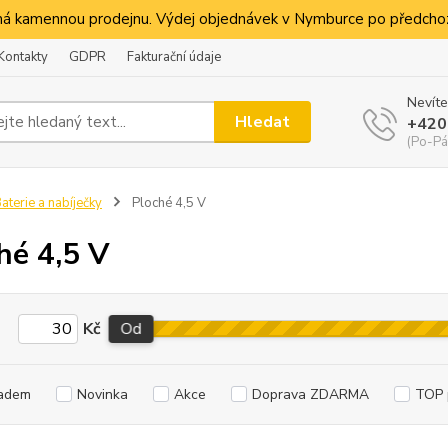
á kamennou prodejnu. Výdej objednávek v Nymburce po předchoz
Kontakty
GDPR
Fakturační údaje
Nevíte
Hledat
+420
(Po-Pá
aterie a nabíječky
Ploché 4,5 V
hé 4,5 V
Kč
Od
adem
Novinka
Akce
Doprava ZDARMA
TOP 