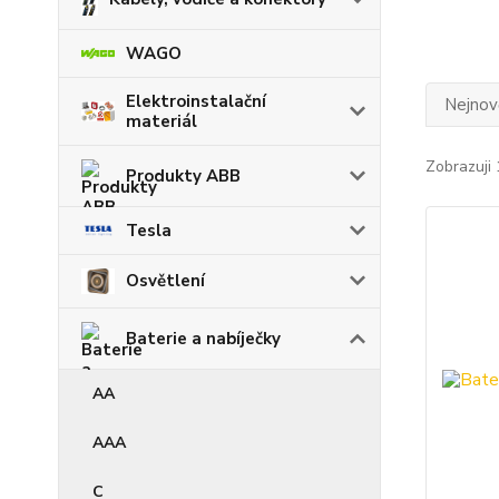
WAGO
Elektroinstalační
Nejnově
materiál
Zobrazuji 
Produkty ABB
Tesla
Osvětlení
Baterie a nabíječky
AA
AAA
C