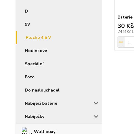
D
Baterie
9V
30 Kč
24,8 Kč
Ploché 4,5 V
Hodinkové
Speciální
Foto
Do naslouchadel
Nabíjecí baterie
Nabíječky
Wall boxy