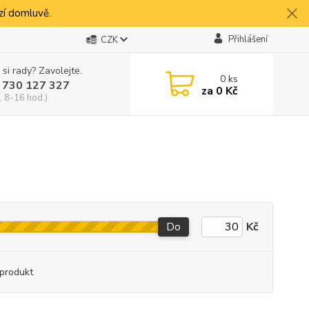
í domluvě.
Přihlášení
CZK
 si rady? Zavolejte.
0
ks
 730 127 327
za
0 Kč
, 8-16 hod.)
Do
Kč
produkt