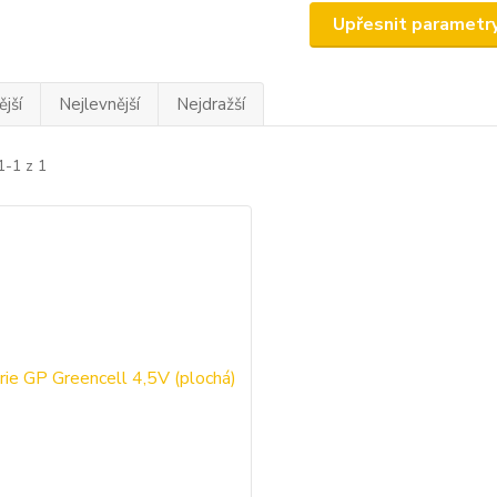
Upřesnit parametr
jší
Nejlevnější
Nejdražší
1-1 z 1