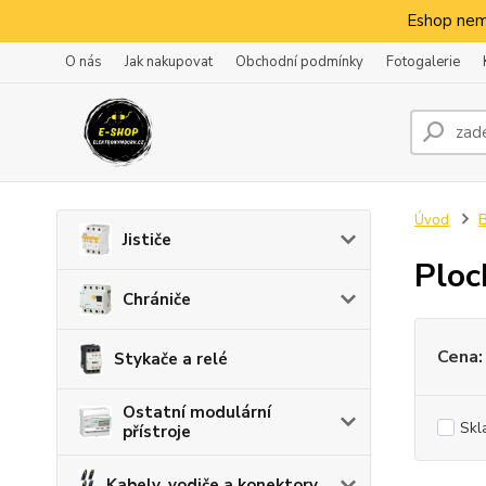
Eshop nem
O nás
Jak nakupovat
Obchodní podmínky
Fotogalerie
Úvod
B
Jističe
Ploc
Chrániče
Cena:
Stykače a relé
Ostatní modulární
Skl
přístroje
Kabely, vodiče a konektory