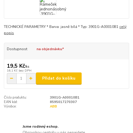
TECHNICKÉ PARAMETRY * Barva: jasně bílá * Typ: 3901G-A00010B1
celý
popis
Dostupnost
na objednávku*
19,5 Kč
/
ks
16,1 Kč
bez DPH
Přidat do košíku
Číslo produktu:
3901G-A00010B1
EAN kód:
8595017270307
Výrobce:
ABB
Jsme rodinný eshop.
Obrovskou centrálu u nás nenajdete.