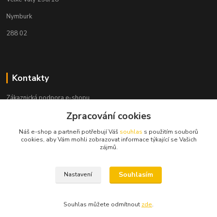
Nymburk
288 02
Kontakty
Zákaznická podpora e-shopu
+420 730 127 327
Zpracování cookies
(Po-Pá, 8-16 hod.)
Náš e-shop a partneři potřebují Váš
souhlas
s použitím souborů
info@elektronymburk.cz
cookies, aby Vám mohli zobrazovat informace týkající se Vašich
zájmů.
Souhlasím
Nastavení
Vytvořeno 2023, všechna práva vyhrazena. *Cena dle aktuálního ceníku
dodavatele.
Souhlas můžete odmítnout
zde
.
Vytvořeno na
Eshop-rychle.cz