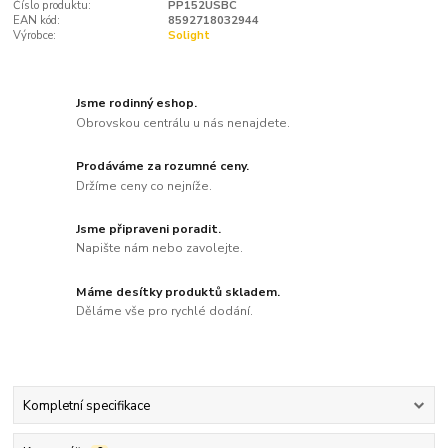
Číslo produktu:
PP152USBC
EAN kód:
8592718032944
Výrobce:
Solight
Jsme rodinný eshop.
Obrovskou centrálu u nás nenajdete.
Prodáváme za rozumné ceny.
Držíme ceny co nejníže.
Jsme připraveni poradit.
Napište nám nebo zavolejte.
Máme desítky produktů skladem.
Děláme vše pro rychlé dodání.
Kompletní specifikace