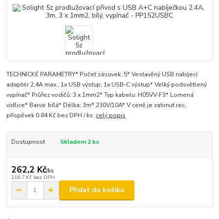
TECHNICKÉ PARAMETRY* Počet zásuvek: 5* Vestavěný USB nabíjecí
adaptér 2,4A max., 1x USB výstup, 1x USB-C výstup* Velký podsvětlený
vypínač* Průřez vodičů: 3 x 1mm2* Typ kabelu: H05VV-F3* Lomená
vidlice* Barva: bílá* Délka: 3m* 230V/10A* V ceně je zahrnut rec.
příspěvek 0.84 Kč bez DPH / ks.
celý popis
Dostupnost
Skladem 2 ks
262,2 Kč
/
ks
216,7 Kč
bez DPH
Přidat do košíku