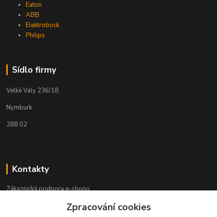
Eaton
ABB
Elektrobock
Philips
Sídlo firmy
Velké Valy 236/18
Nymburk
288 02
Kontakty
Zákaznická podpora e-shopu
+420 730 127 327
Zpracování cookies
(Po-Pá, 8-16 hod.)