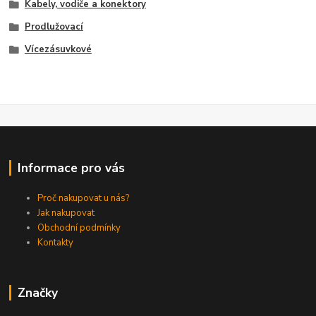
Kabely, vodiče a konektory
Prodlužovací
Vícezásuvkové
Informace pro vás
Proč nakupovat u nás?
Jak nakupovat
Obchodní podmínky
Kontakty
Značky