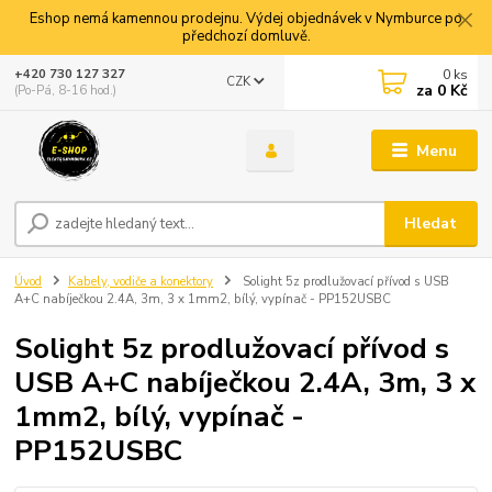
Eshop nemá kamennou prodejnu. Výdej objednávek v Nymburce po
předchozí domluvě.
0
ks
+420 730 127 327
CZK
za
0 Kč
(Po-Pá, 8-16 hod.)
Menu
Hledat
Úvod
Kabely, vodiče a konektory
Solight 5z prodlužovací přívod s USB
A+C nabíječkou 2.4A, 3m, 3 x 1mm2, bílý, vypínač - PP152USBC
Solight 5z prodlužovací přívod s
USB A+C nabíječkou 2.4A, 3m, 3 x
1mm2, bílý, vypínač -
PP152USBC