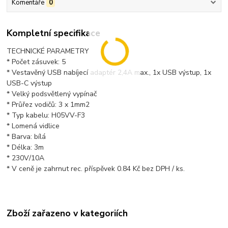
Komentáře
0
Kompletní specifikace
TECHNICKÉ PARAMETRY
* Počet zásuvek: 5
* Vestavěný USB nabíjecí adaptér 2,4A max., 1x USB výstup, 1x
USB-C výstup
* Velký podsvětlený vypínač
* Průřez vodičů: 3 x 1mm2
* Typ kabelu: H05VV-F3
* Lomená vidlice
* Barva: bílá
* Délka: 3m
* 230V/10A
* V ceně je zahrnut rec. příspěvek 0.84 Kč bez DPH / ks.
Zboží zařazeno v kategoriích