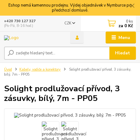
Eshop nemá kamennou prodejnu. Výdej objednávek v Nymburce po
předchozí domluvě.
0
ks
+420 730 127 327
CZK
za
0 Kč
(Po-Pá, 8-16 hod.)
Menu
Hledat
Úvod
Kabely, vodiče a konektory
Solight prodlužovací přívod, 3 zásuvky,
bílý, 7m - PP05
Solight prodlužovací přívod, 3
zásuvky, bílý, 7m - PP05