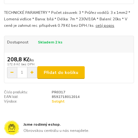
TECHNICKÉ PARAMETRY * Počet zásuvek: 3 * Průřez vodičů: 3 x 1mm2 *
Lomená vidlice * Barva: bílá * Délka: 7m * 230V/10A * Balení: 20ks * V
ceně je zahrnut rec. příspěvek 0.79 Kč bez DPH / ks.
celý popis
Dostupnost
Skladem 2 ks
208,8 Kč
/
ks
172,6 Kč
bez DPH
Přidat do košíku
Číslo produktu:
PR0317
EAN kód:
8592718012014
Výrobce:
Solight
Jsme rodinný eshop.
Obrovskou centrálu u nás nenajdete.