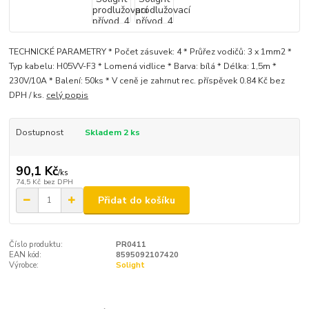
TECHNICKÉ PARAMETRY * Počet zásuvek: 4 * Průřez vodičů: 3 x 1mm2 *
Typ kabelu: H05VV-F3 * Lomená vidlice * Barva: bílá * Délka: 1,5m *
230V/10A * Balení: 50ks * V ceně je zahrnut rec. příspěvek 0.84 Kč bez
DPH / ks.
celý popis
Dostupnost
Skladem 2 ks
90,1 Kč
/
ks
74,5 Kč
bez DPH
Přidat do košíku
Číslo produktu:
PR0411
EAN kód:
8595092107420
Výrobce:
Solight