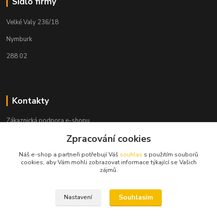
Sídlo firmy
Velké Valy 236/18
Nymburk
288 02
Kontakty
Zákaznická podpora e-shopu
+420 730 127 327
Zpracování cookies
(Po-Pá, 8-16 hod.)
Náš e-shop a partneři potřebují Váš
souhlas
s použitím souborů
info@elektronymburk.cz
cookies, aby Vám mohli zobrazovat informace týkající se Vašich
zájmů.
Souhlasím
Nastavení
Vytvořeno 2023, všechna práva vyhrazena. *Cena dle aktuálního ceníku