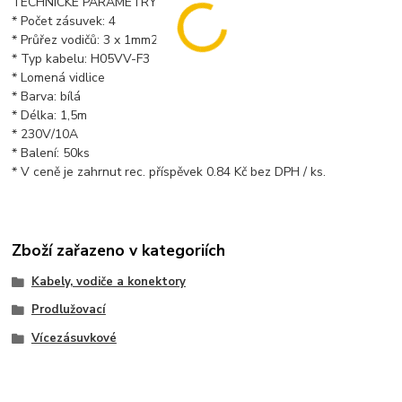
TECHNICKÉ PARAMETRY
* Počet zásuvek: 4
* Průřez vodičů: 3 x 1mm2
* Typ kabelu: H05VV-F3
* Lomená vidlice
* Barva: bílá
* Délka: 1,5m
* 230V/10A
* Balení: 50ks
* V ceně je zahrnut rec. příspěvek 0.84 Kč bez DPH / ks.
Zboží zařazeno v kategoriích
Kabely, vodiče a konektory
Prodlužovací
Vícezásuvkové