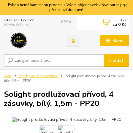
Eshop nemá kamennou prodejnu. Výdej objednávek v Nymburce po
předchozí domluvě.
0
ks
+420 730 127 327
CZK
za
0 Kč
(Po-Pá, 8-16 hod.)
Menu
Hledat
Úvod
Kabely, vodiče a konektory
Solight prodlužovací přívod, 4 zásuvky,
bílý, 1,5m - PP20
Solight prodlužovací přívod, 4
zásuvky, bílý, 1,5m - PP20