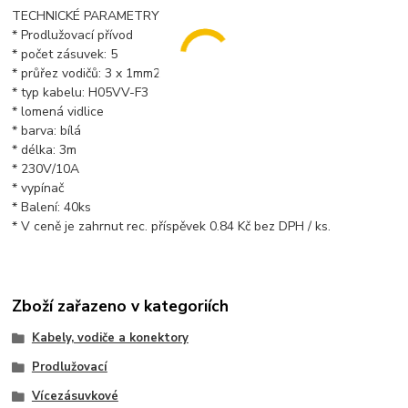
TECHNICKÉ PARAMETRY
* Prodlužovací přívod
* počet zásuvek: 5
* průřez vodičů: 3 x 1mm2
* typ kabelu: H05VV-F3
* lomená vidlice
* barva: bílá
* délka: 3m
* 230V/10A
* vypínač
* Balení: 40ks
* V ceně je zahrnut rec. příspěvek 0.84 Kč bez DPH / ks.
Zboží zařazeno v kategoriích
Kabely, vodiče a konektory
Prodlužovací
Vícezásuvkové