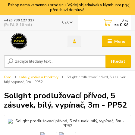
Eshop nemá kamennou prodejnu. Výdej objednávek v Nymburce po
předchozí domluvě.
0
ks
+420 730 127 327
CZK
za
0 Kč
(Po-Pá, 8-16 hod.)
Menu
Hledat
Úvod
Kabely, vodiče a konektory
Solight prodlužovací přívod, 5 zásuvek,
bílý, vypínač, 3m - PP52
Solight prodlužovací přívod, 5
zásuvek, bílý, vypínač, 3m - PP52