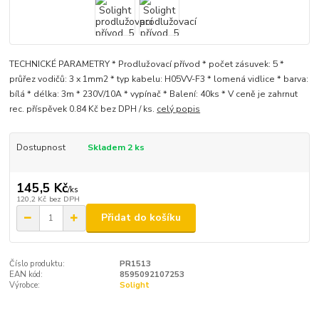
TECHNICKÉ PARAMETRY * Prodlužovací přívod * počet zásuvek: 5 *
průřez vodičů: 3 x 1mm2 * typ kabelu: H05VV-F3 * lomená vidlice * barva:
bílá * délka: 3m * 230V/10A * vypínač * Balení: 40ks * V ceně je zahrnut
rec. příspěvek 0.84 Kč bez DPH / ks.
celý popis
Dostupnost
Skladem 2 ks
145,5 Kč
/
ks
120,2 Kč
bez DPH
Přidat do košíku
Číslo produktu:
PR1513
EAN kód:
8595092107253
Výrobce:
Solight