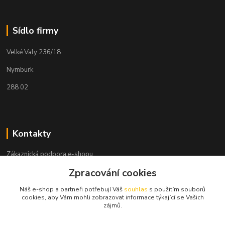
Sídlo firmy
Velké Valy 236/18
Nymburk
288 02
Kontakty
Zákaznická podpora e-shopu
+420 730 127 327
Zpracování cookies
(Po-Pá, 8-16 hod.)
Náš e-shop a partneři potřebují Váš
souhlas
s použitím souborů
info@elektronymburk.cz
cookies, aby Vám mohli zobrazovat informace týkající se Vašich
zájmů.