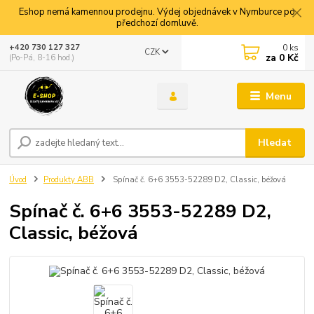
Eshop nemá kamennou prodejnu. Výdej objednávek v Nymburce po
předchozí domluvě.
0
ks
+420 730 127 327
CZK
za
0 Kč
(Po-Pá, 8-16 hod.)
Menu
Hledat
Úvod
Produkty ABB
Spínač č. 6+6 3553-52289 D2, Classic, béžová
Spínač č. 6+6 3553-52289 D2,
Classic, béžová