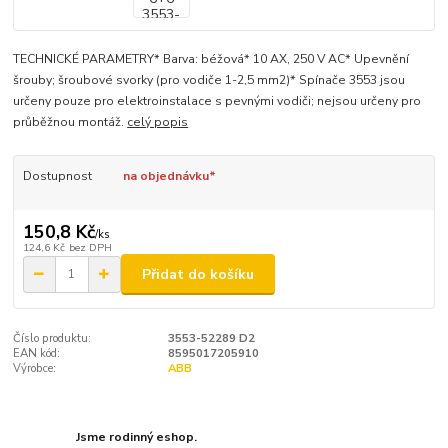
TECHNICKÉ PARAMETRY* Barva: béžová* 10 AX, 250 V AC* Upevnění
šrouby; šroubové svorky (pro vodiče 1-2,5 mm2)* Spínače 3553 jsou
určeny pouze pro elektroinstalace s pevnými vodiči; nejsou určeny pro
průběžnou montáž.
celý popis
Dostupnost
na objednávku*
150,8 Kč
/
ks
124,6 Kč
bez DPH
Přidat do košíku
Číslo produktu:
3553-52289 D2
EAN kód:
8595017205910
Výrobce:
ABB
Jsme rodinný eshop.