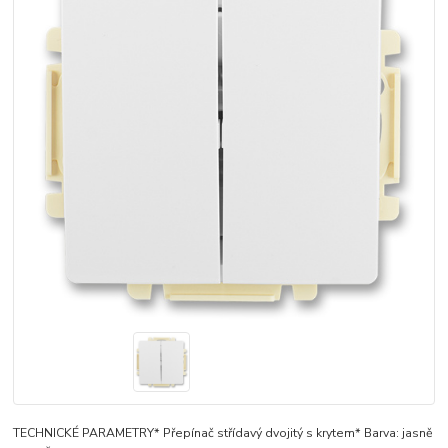
TECHNICKÉ PARAMETRY* Přepínač střídavý dvojitý s krytem* Barva: jasně