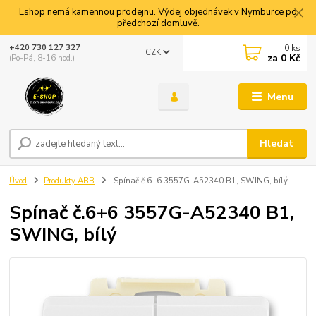
Eshop nemá kamennou prodejnu. Výdej objednávek v Nymburce po
předchozí domluvě.
0
ks
+420 730 127 327
CZK
za
0 Kč
(Po-Pá, 8-16 hod.)
Menu
Hledat
Úvod
Produkty ABB
Spínač č.6+6 3557G-A52340 B1, SWING, bílý
Spínač č.6+6 3557G-A52340 B1,
SWING, bílý