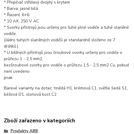
* Přepínač střídavý dvojitý s krytem
* Barva: jasně bílá
* Řazení: 6+6
* 10 AX, 250 V AC
* Svorky přístrojů jsou určeny pro tuhé plné vodiče a tuhé slaněné
vodiče.
(Jádro tuhých slaněných vodičů je standardně složeno ze 7
drátků.)
* U běžných přístrojů jsou šroubové svorky určeny pro vodiče o
průřezu 1 - 2,5 mm2,
bezšroubové svorky pro vodiče o průřezu 1,5 - 2,5 mm2 Cu, pokud
není uvedeno
jinak
Barevé varianty na dotaz: hnědá H1, krémová C1, světle šedá S1,
béžová D1, slonová kost C2
Zboží zařazeno v kategoriích
Produkty ABB