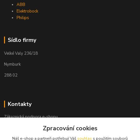
ABB
Elektrobock
Philips
Sídlo firmy
Velké Valy 236/18
Nymburk
288 02
Kontakty
Zákaznická podpora e-shopu
+420 730 127 327
Zpracování cookies
(Po-Pá, 8-16 hod.)
Náš e-shop a partneři potřebují Váš
souhlas
s použitím souborů