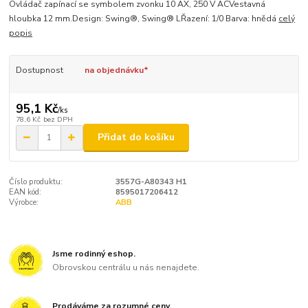
Ovládač zapínací se symbolem zvonku 10 AX, 250 V ACVestavná
hloubka 12 mm.Design: Swing®, Swing® LŘazení: 1/0 Barva: hnědá
celý
popis
Dostupnost
na objednávku*
95,1 Kč
/
ks
78,6 Kč
bez DPH
Přidat do košíku
Číslo produktu:
3557G-A80343 H1
EAN kód:
8595017206412
Výrobce:
ABB
Jsme rodinný eshop.
Obrovskou centrálu u nás nenajdete.
Prodáváme za rozumné ceny.