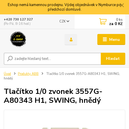
Eshop nemá kamennou prodejnu. Výdej objednávek v Nymburce po
předchozí domluvě.
0
ks
+420 730 127 327
CZK
za
0 Kč
(Po-Pá, 8-16 hod.)
Menu
Hledat
Úvod
Produkty ABB
Tlačítko 1/0 zvonek 3557G-A80343 H1, SWING,
hnědý
Tlačítko 1/0 zvonek 3557G-
A80343 H1, SWING, hnědý