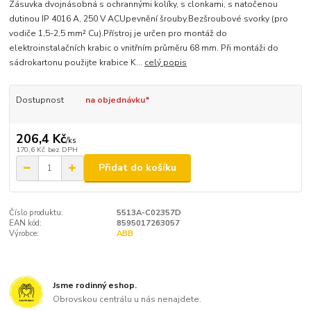
Zásuvka dvojnásobná s ochrannými kolíky, s clonkami, s natočenou
dutinou IP 4016 A, 250 V ACUpevnění šrouby.Bezšroubové svorky (pro
vodiče 1,5-2,5 mm² Cu).Přístroj je určen pro montáž do
elektroinstalačních krabic o vnitřním průměru 68 mm. Při montáži do
sádrokartonu použijte krabice K...
celý popis
Dostupnost
na objednávku*
206,4 Kč
/
ks
170,6 Kč
bez DPH
Přidat do košíku
Číslo produktu:
5513A-C02357D
EAN kód:
8595017263057
Výrobce:
ABB
Jsme rodinný eshop.
Obrovskou centrálu u nás nenajdete.