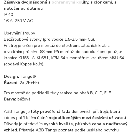
Zásuvka dvojnásobná s ochrannými kolíky, s clonkami, s
natočenou dutinou
IP 40
16 A, 250 V AC
Upevnění šrouby.
Bezšroubové svorky (pro vodiče 1,5-2,5 mm² Cu).
Přístroj je určen pro montáž do elektroinstalačních krabic
o vnitřním průměru 68 mm. Při montáži do sádrokartonu použijte
krabice KU68 LA, KI 68 L, KPM 64 s montážním kroužkem MKU 64
(dodává Kopos Kolín).
Design:
Tango®
Řazení:
2x(2P+PE)
Pro montáž do podkladů třídy reakce na oheň B, C, D, E, F
Barva:
béžová
ABB Tango je
léty prověřená řada
domovních přístrojů, která
i dnes patří k těm úplně
nejoblíbenějším mezi českými uživateli
.
Důvody je především
vysoká kvalita, příznivá cena a nadčasový
vzhled
. Přístroje ABB Tango poznáte podle lesklého povrchu