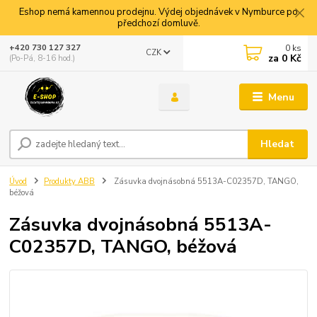
Eshop nemá kamennou prodejnu. Výdej objednávek v Nymburce po
předchozí domluvě.
0
ks
+420 730 127 327
CZK
za
0 Kč
(Po-Pá, 8-16 hod.)
Menu
Hledat
Úvod
Produkty ABB
Zásuvka dvojnásobná 5513A-C02357D, TANGO,
béžová
Zásuvka dvojnásobná 5513A-
C02357D, TANGO, béžová