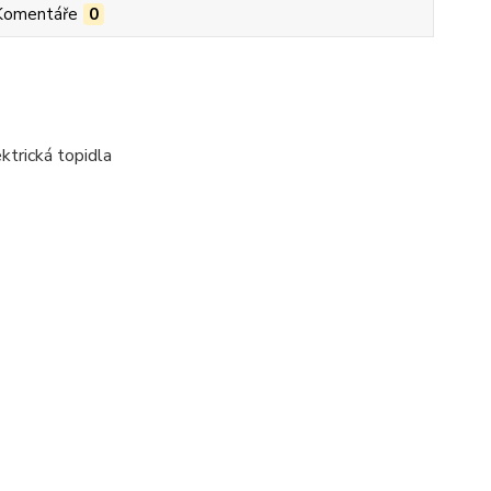
Komentáře
0
ktrická topidla