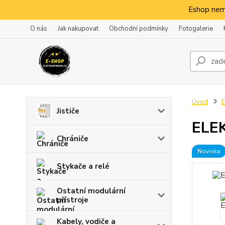
Eshop nem
O nás
Jak nakupovat
Obchodní podmínky
Fotogalerie
Úvod
E
Jističe
ELEK
Chrániče
Novinka
Stykače a relé
Ostatní modulární
přístroje
Kabely, vodiče a