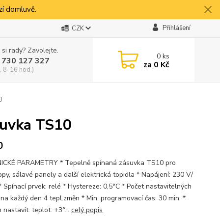
í domluvě.
Přihlášení
CZK
 si rady? Zavolejte.
0
ks
 730 127 327
za
0 Kč
, 8-16 hod.)
0
uvka TS10
0
ICKÉ PARAMETRY * Tepelně spínaná zásuvka TS10 pro
py, sálavé panely a další elektrická topidla * Napájení: 230 V/
 Spínací prvek: relé * Hystereze: 0,5°C * Počet nastavitelných
: na každý den 4 tepl.změn * Min. programovací čas: 30 min. *
nastavit. teplot: +3°...
celý popis