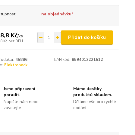
tupnost
na objednávku*
8,8 Kč
/
ks
Přidat do košíku
,8 Kč
bez DPH
roduktu:
45886
EAN kód:
8594012221512
e:
Elektrobock
Jsme připraveni
Máme desítky
poradit.
produktů skladem.
Napište nám nebo
Děláme vše pro rychlé
zavolejte.
dodání.