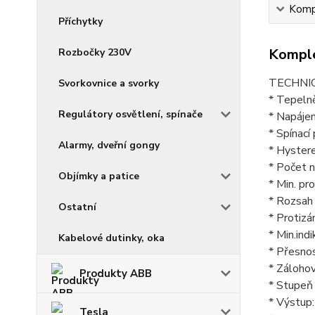
Kompl
Příchytky
Komple
Rozbočky 230V
TECHNI
Svorkovnice a svorky
* Tepelně
Regulátory osvětlení, spínače
* Napájen
* Spínací 
Alarmy, dveřní gongy
* Hyster
* Počet n
Objímky a patice
* Min. pr
* Rozsah 
Ostatní
* Protizá
* Min.ind
Kabelové dutinky, oka
* Přesno
* Zálohov
Produkty ABB
* Stupeň 
* Výstup
Tesla