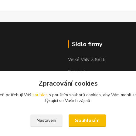
Sídlo firmy
Velké Valy 236/18
Nymburk
obock
Zpracování cookies
288 02
eři potřebují Váš
souhlas
s použitím souborů cookies, aby Vám mohli z
týkající se Vašich zájmů.
Souhlasím
Nastavení
ího ceníku dodavatele.