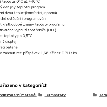
í teplota: 0°C až +40°C
ý den jiný teplotní program
ní dvou teplot(komfortní,úsporná)
ché ovládání i programování
t krátkodobé změny teploty programu
trvalého vypnutí spotřebiče (OFF)
ce teploty po 0,5°C
ný displej
ací baterie
je zahrnut rec. příspěvek 1,68 Kč bez DPH / ks.
zařazeno v kategoriích
roinstalační materiál
Termostaty
Ter