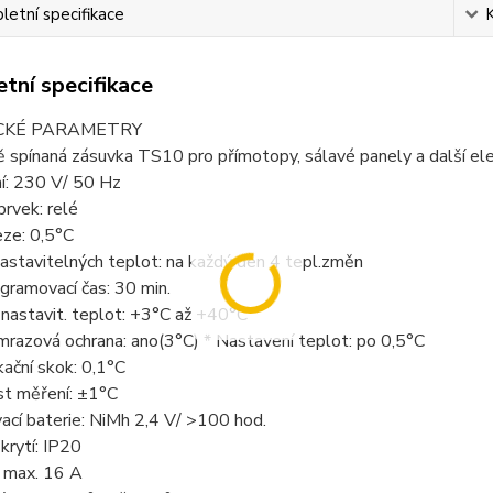
etní specifikace
tní specifikace
CKÉ PARAMETRY
 spínaná zásuvka TS10 pro přímotopy, sálavé panely a další ele
í: 230 V/ 50 Hz
prvek: relé
eze: 0,5°C
astavitelných teplot: na každý den 4 tepl.změn
ogramovací čas: 30 min.
nastavit. teplot: +3°C až +40°C
mrazová ochrana: ano(3°C) * Nastavení teplot: po 0,5°C
ikační skok: 0,1°C
st měření: ±1°C
ací baterie: NiMh 2,4 V/ >100 hod.
krytí: IP20
: max. 16 A