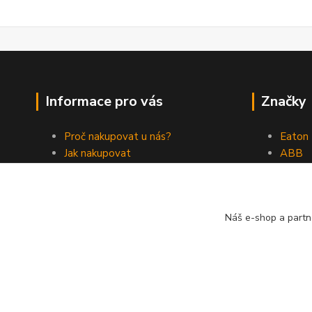
Informace pro vás
Značky
Proč nakupovat u nás?
Eaton
Jak nakupovat
ABB
Obchodní podmínky
Elektr
Kontakty
Philips
Náš e-shop a partn
Vytvořeno 2023, všechna práva vyhrazena. *Cena dle aktuáln