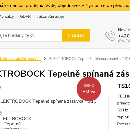
á kamennou prodejnu. Výdej objednávek v Nymburce po předchoz
Kontakty
GDPR
Fakturační údaje
Nevíte
Hledat
+420
(Po-Pá
lektroinstalační materiál
ELEKTROBOCK Tepelně spínaná zásuvka TS1
TROBOCK Tepelně spínaná zás
TS1
606 Kč
- 8 %
TECHN
přímoto
50 Hz *
teplot
Rozsah 