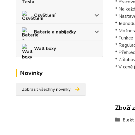
* Pracovn
* Na každ
Osvětlení
* Nastave
* Jednodu
* Možnos
Baterie a nabíječky
* Funkce 
* Regula
Wall boxy
* Přehled
* Zálohov
* V ceně 
Novinky
Zobrazit všechny novinky
Zboží 
Elekt