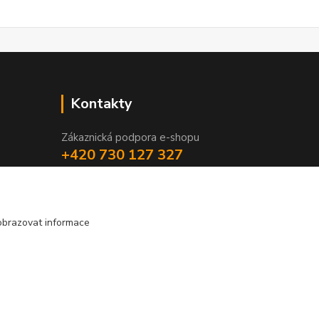
Kontakty
Zákaznická podpora e-shopu
+420 730 127 327
(Po-Pá, 8-16 hod.)
info@elektronymburk.cz
obrazovat informace
Vytvořeno na
Eshop-rychle.cz