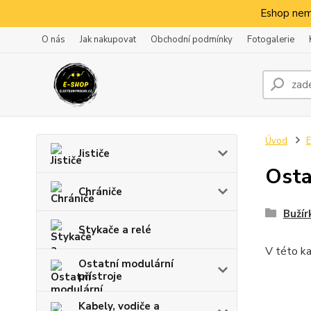
Eshop nem
O nás
Jak nakupovat
Obchodní podmínky
Fotogalerie
Úvod
E
Jističe
Osta
Chrániče
Bužír
Stykače a relé
V této ka
Ostatní modulární
přístroje
Kabely, vodiče a