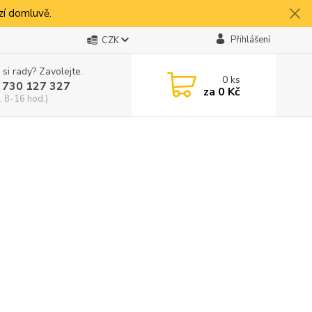
í domluvě.
Přihlášení
CZK
 si rady? Zavolejte.
0
ks
 730 127 327
za
0 Kč
, 8-16 hod.)