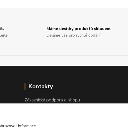
it.
Máme desítky produktů skladem.
ejte.
Děláme vše pro rychlé dodání.
Kontakty
Zákaznická podpora e-shopu
+420 730 127 327
(Po-Pá, 8-16 hod.)
obrazovat informace
info@elektronymburk.cz