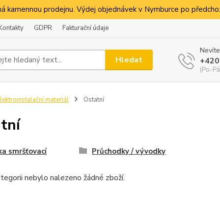
á kamennou prodejnu. Výdej objednávek v Nymburce po předchoz
Kontakty
GDPR
Fakturační údaje
Nevíte
Hledat
+420
(Po-Pá
lektroinstalační materiál
Ostatní
tní
ka smršťovací
Průchodky / vývodky
tegorii nebylo nalezeno žádné zboží.