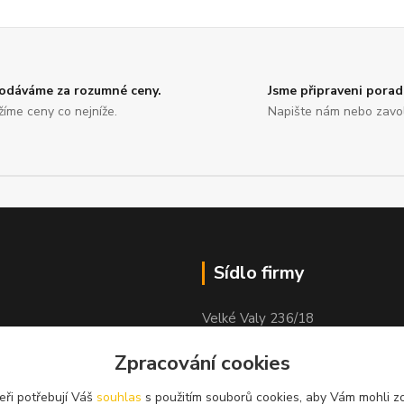
odáváme za rozumné ceny.
Jsme připraveni porad
žíme ceny co nejníže.
Napište nám nebo zavol
Sídlo firmy
Velké Valy 236/18
Nymburk
Zpracování cookies
obock
288 02
eři potřebují Váš
souhlas
s použitím souborů cookies, aby Vám mohli z