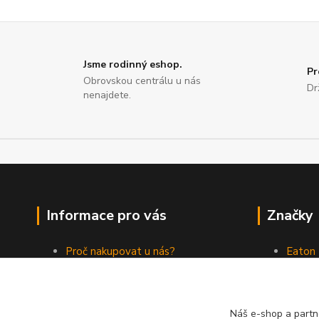
Jsme rodinný eshop.
Pr
Obrovskou centrálu u nás
Dr
nenajdete.
Informace pro vás
Značky
Proč nakupovat u nás?
Eaton
Jak nakupovat
ABB
Obchodní podmínky
Elektr
Kontakty
Philips
Náš e-shop a partn