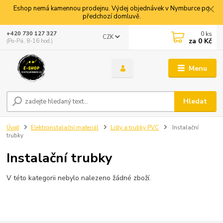
Eshop nemá kamennou prodejnu. Výdej objednávek v Nymburce po
předchozí domluvě.
0
ks
+420 730 127 327
CZK
za
0 Kč
(Po-Pá, 8-16 hod.)
Menu
Hledat
Úvod
Elektroinstalační materiál
Lišty a trubky PVC
Instalační
trubky
Instalační trubky
V této kategorii nebylo nalezeno žádné zboží.