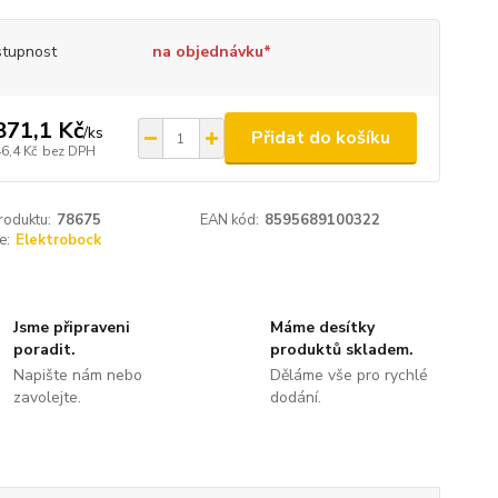
tupnost
na objednávku*
871,1 Kč
/
ks
Přidat do košíku
6,4 Kč
bez DPH
roduktu:
78675
EAN kód:
8595689100322
e:
Elektrobock
Jsme připraveni
Máme desítky
poradit.
produktů skladem.
Napište nám nebo
Děláme vše pro rychlé
zavolejte.
dodání.