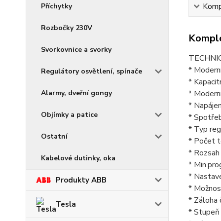
Příchytky
Kompl
Rozbočky 230V
Komple
Svorkovnice a svorky
TECHNI
* Moderní
Regulátory osvětlení, spínače
* Kapacit
Alarmy, dveřní gongy
* Modern
* Napájen
Objímky a patice
* Spotře
* Typ reg
Ostatní
* Počet t
* Rozsah
Kabelové dutinky, oka
* Min.pro
* Nastave
Produkty ABB
* Možnost
* Záloha 
Tesla
* Stupeň 