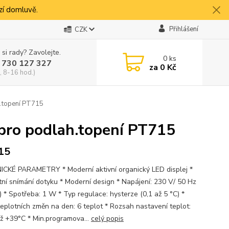
í domluvě.
Přihlášení
CZK
 si rady? Zavolejte.
0
ks
 730 127 327
za
0 Kč
, 8-16 hod.)
.topení PT715
pro podlah.topení PT715
15
CKÉ PARAMETRY * Moderní aktivní organický LED displej *
tní snímání dotyku * Moderní design * Napájení: 230 V/ 50 Hz
) * Spotřeba: 1 W * Typ regulace: hysterze (0,1 až 5 °C) *
teplotních změn na den: 6 teplot * Rozsah nastavení teplot:
ž +39°C * Min.programova...
celý popis