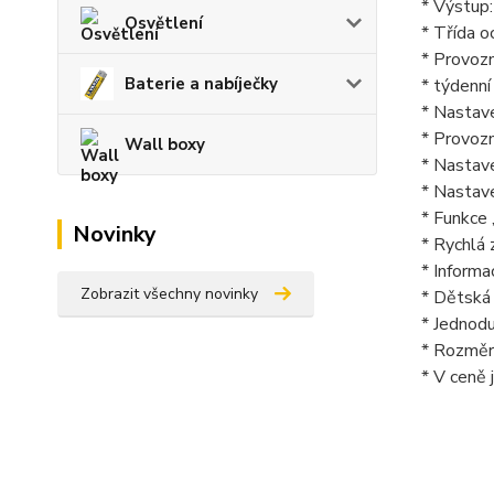
* Výstup:
Osvětlení
* Třída oc
* Provozn
Baterie a nabíječky
* týdenní
* Nastav
* Provo
Wall boxy
* Nastav
* Nastav
* Funkce 
Novinky
* Rychlá
* Informa
Zobrazit všechny novinky
* Dětská 
* Jednod
* Rozměr
* V ceně 