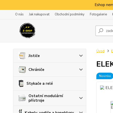
Eshop nem
O nás
Jak nakupovat
Obchodní podmínky
Fotogalerie
Úvod
E
Jističe
ELEK
Chrániče
Novinka
Stykače a relé
Ostatní modulární
přístroje
Kabely, vodiče a konektory