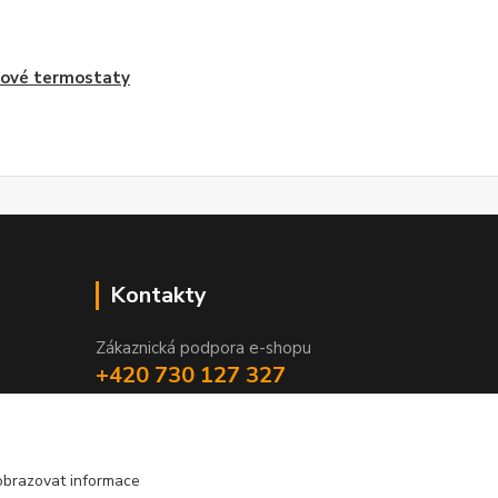
ové termostaty
Kontakty
Zákaznická podpora e-shopu
+420 730 127 327
(Po-Pá, 8-16 hod.)
info@elektronymburk.cz
obrazovat informace