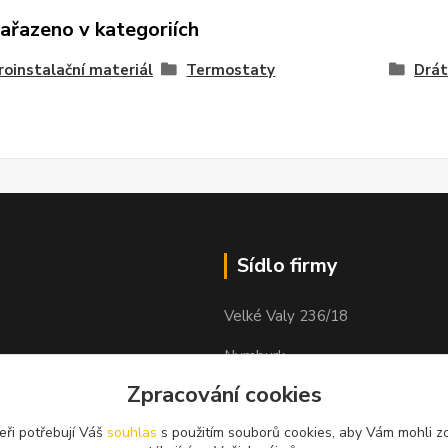
zařazeno v kategoriích
roinstalační materiál
Termostaty
Drát
Sídlo firmy
Velké Valy 236/18
Nymburk
obock
Zpracování cookies
288 02
eři potřebují Váš
souhlas
s použitím souborů cookies, aby Vám mohli z