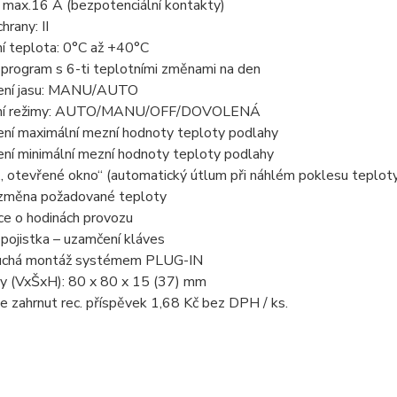
 max.16 A (bezpotenciální kontakty)
hrany: II
í teplota: 0°C až +40°C
 program s 6-ti teplotními změnami na den
ení jasu: MANU/AUTO
zní režimy: AUTO/MANU/OFF/DOVOLENÁ
ení maximální mezní hodnoty teploty podlahy
ení minimální mezní hodnoty teploty podlahy
„ otevřené okno“ (automatický útlum při náhlém poklesu teplot
 změna požadované teploty
ce o hodinách provozu
pojistka – uzamčení kláves
uchá montáž systémem PLUG-IN
y (VxŠxH): 80 x 80 x 15 (37) mm
je zahrnut rec. příspěvek 1,68 Kč bez DPH / ks.