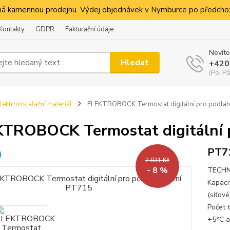
á kamennou prodejnu. Výdej objednávek v Nymburce po předchoz
Kontakty
GDPR
Fakturační údaje
Nevíte
Hledat
+420
(Po-Pá
lektroinstalační materiál
ELEKTROBOCK Termostat digitální pro podlah
TROBOCK Termostat digitální 
PT7
2 031 Kč
- 8 %
TECHNI
Kapaci
(síťové
Počet 
+5°C a