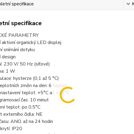
etní specifikace
tní specifikace
CKÉ PARAMETRY
 aktivní organický LED displej
ní snímání dotyku
í design
í: 230 V/ 50 Hz (síťové)
ba: 1 W
ulace: hysterze (0,1 až 5 °C)
eplotních změn na den: 6 teplot
 nastavení teplot: +5°C až +39°C
gramovací čas: 10 minut
ní teplot: po 0,5°C
 externího čidla: NE
času: ANO, až na 24 hodin
krytí: IP20