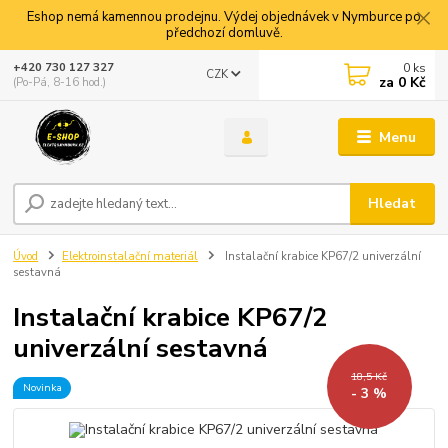
Eshop nemá kamennou prodejnu. Výdej objednávek v Nymburce po
předchozí domluvě.
0
ks
+420 730 127 327
CZK
za
0 Kč
(Po-Pá, 8-16 hod.)
Menu
Hledat
Úvod
Elektroinstalační materiál
Instalační krabice KP67/2 univerzální
sestavná
Instalační krabice KP67/2
univerzální sestavná
18,5 Kč
Novinka
- 3 %