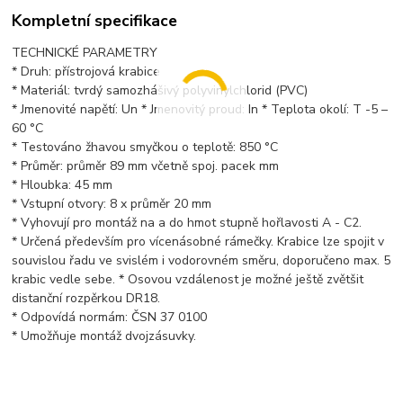
Kompletní specifikace
TECHNICKÉ PARAMETRY
* Druh: přístrojová krabice
* Materiál: tvrdý samozhášivý polyvinylchlorid (PVC)
* Jmenovité napětí: Un * Jmenovitý proud: In * Teplota okolí: T -5 –
60 °C
* Testováno žhavou smyčkou o teplotě: 850 °C
* Průměr: průměr 89 mm včetně spoj. pacek mm
* Hloubka: 45 mm
* Vstupní otvory: 8 x průměr 20 mm
* Vyhovují pro montáž na a do hmot stupně hořlavosti A - C2.
* Určená především pro vícenásobné rámečky. Krabice lze spojit v
souvislou řadu ve svislém i vodorovném směru, doporučeno max. 5
krabic vedle sebe. * Osovou vzdálenost je možné ještě zvětšit
distanční rozpěrkou DR18.
* Odpovídá normám: ČSN 37 0100
* Umožňuje montáž dvojzásuvky.