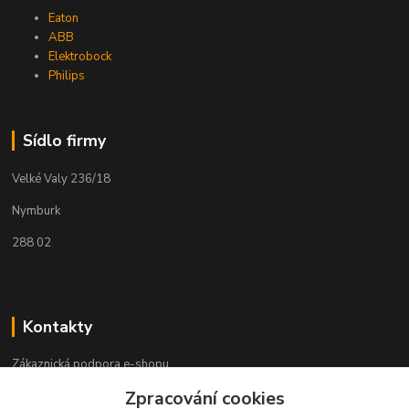
Eaton
ABB
Elektrobock
Philips
Sídlo firmy
Velké Valy 236/18
Nymburk
288 02
Kontakty
Zákaznická podpora e-shopu
+420 730 127 327
Zpracování cookies
(Po-Pá, 8-16 hod.)