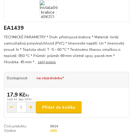
EA1439
TECHNICKÉ PARAMETRY * Druh: přístrojová krabice * Materiál: tvrdý
samozhášivý polyvinylchlorid (PVC) * Jmenovité napětí: Un * Jmenovitý
proud: In * Teplota okolí: T -5 – 60 °C * Testováno žhavou smyčkou o
teplotě: 850 °C * Průměr: průměr 89 mm včetně spoj. pacek mm *
Hloubka: 45 mm *...
celý popis
Dostupnost
na objednávku*
17,9 Kč
/
ks
14,8 Kč
bez DPH
Přidat do košíku
Číslo produktu:
3824
Výrobce:
ABB