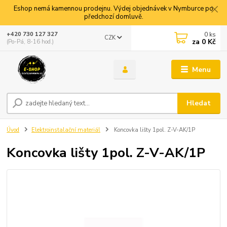
Eshop nemá kamennou prodejnu. Výdej objednávek v Nymburce po
předchozí domluvě.
0
ks
+420 730 127 327
CZK
za
0 Kč
(Po-Pá, 8-16 hod.)
Menu
Hledat
Úvod
Elektroinstalační materiál
Koncovka lišty 1pol. Z-V-AK/1P
Koncovka lišty 1pol. Z-V-AK/1P