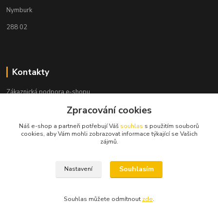
Nymburk
288 02
Kontakty
Zákaznická podpora e-shopu
+420 730 127 327
Zpracování cookies
(Po-Pá, 8-16 hod.)
Náš e-shop a partneři potřebují Váš
souhlas
s použitím souborů
info@elektronymburk.cz
cookies, aby Vám mohli zobrazovat informace týkající se Vašich
zájmů.
Souhlasím
Nastavení
Vytvořeno 2023, všechna práva vyhrazena. *Cena dle aktuálního ceníku
dodavatele.
Souhlas můžete odmítnout
zde
.
Vytvořeno na
Eshop-rychle.cz