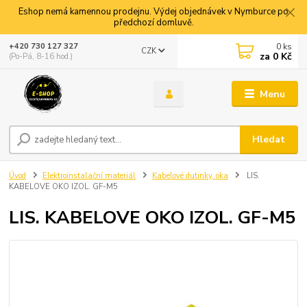
Eshop nemá kamennou prodejnu. Výdej objednávek v Nymburce po
předchozí domluvě.
0
ks
+420 730 127 327
CZK
za
0 Kč
(Po-Pá, 8-16 hod.)
Menu
Hledat
Úvod
Elektroinstalační materiál
Kabelové dutinky, oka
LIS.
KABELOVE OKO IZOL. GF-M5
LIS. KABELOVE OKO IZOL. GF-M5