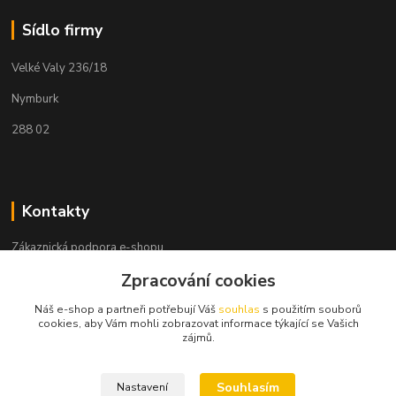
Sídlo firmy
Velké Valy 236/18
Nymburk
288 02
Kontakty
Zákaznická podpora e-shopu
+420 730 127 327
Zpracování cookies
(Po-Pá, 8-16 hod.)
Náš e-shop a partneři potřebují Váš
souhlas
s použitím souborů
info@elektronymburk.cz
cookies, aby Vám mohli zobrazovat informace týkající se Vašich
zájmů.
Souhlasím
Nastavení