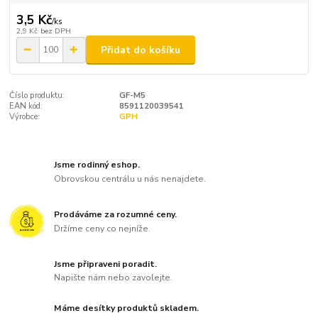
3,5 Kč
/
ks
2,9 Kč
bez DPH
Přidat do košíku
Číslo produktu:
GF-M5
EAN kód:
8591120039541
Výrobce:
GPH
Jsme rodinný eshop.
Obrovskou centrálu u nás nenajdete.
Prodáváme za rozumné ceny.
Držíme ceny co nejníže.
Jsme připraveni poradit.
Napište nám nebo zavolejte.
Máme desítky produktů skladem.