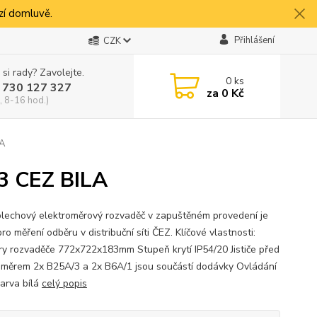
í domluvě.
Přihlášení
CZK
 si rady? Zavolejte.
0
ks
 730 127 327
za
0 Kč
, 8-16 hod.)
A
 CEZ BILA
lechový elektroměrový rozvaděč v zapuštěném provedení je
ro měření odběru v distribuční síti ČEZ. Klíčové vlastnosti:
y rozvaděče 772x722x183mm Stupeň krytí IP54/20 Jističe před
oměrem 2x B25A/3 a 2x B6A/1 jsou součástí dodávky Ovládání
arva bílá
celý popis