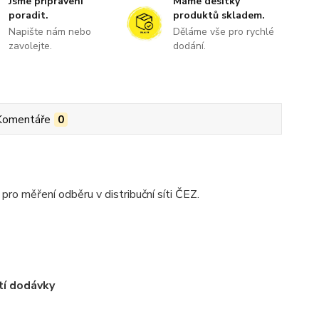
Jsme připraveni
Máme desítky
poradit.
produktů skladem.
Napište nám nebo
Děláme vše pro rychlé
zavolejte.
dodání.
Komentáře
0
o měření odběru v distribuční síti ČEZ.
tí dodávky