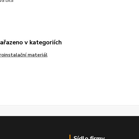
va bílá
zařazeno v kategoriích
roinstalační materiál
Sídlo firmy