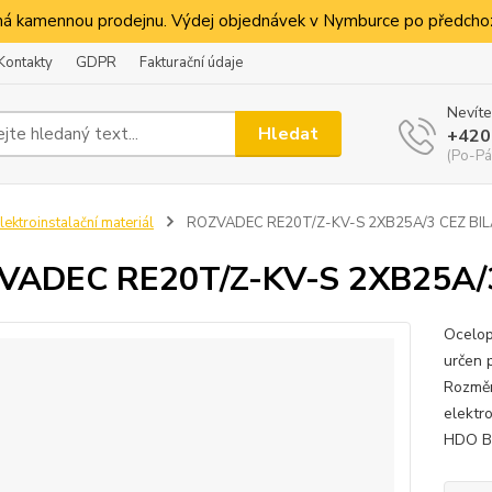
á kamennou prodejnu. Výdej objednávek v Nymburce po předchoz
Kontakty
GDPR
Fakturační údaje
Nevíte
Hledat
+420
(Po-Pá
lektroinstalační materiál
ROZVADEC RE20T/Z-KV-S 2XB25A/3 CEZ BIL
VADEC RE20T/Z-KV-S 2XB25A/3
Ocelop
určen p
Rozměr
elektr
HDO B