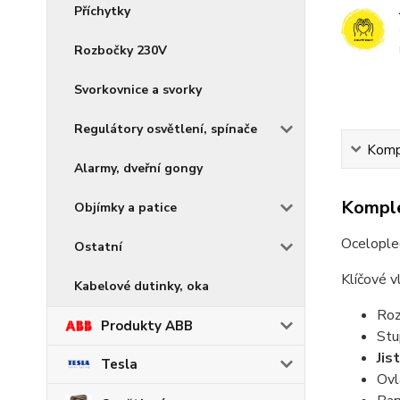
Příchytky
Rozbočky 230V
Svorkovnice a svorky
Regulátory osvětlení, spínače
Kompl
Alarmy, dveřní gongy
Komple
Objímky a patice
Oceloplec
Ostatní
Klíčové v
Kabelové dutinky, oka
Ro
Produkty ABB
Stu
Jis
Tesla
Ovl