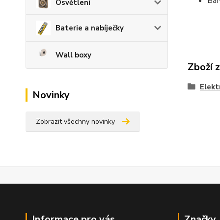
Bar
Osvětlení
Baterie a nabíječky
Wall boxy
Zboží 
Elekt
Novinky
Zobrazit všechny novinky
Informace pro vás
Značky