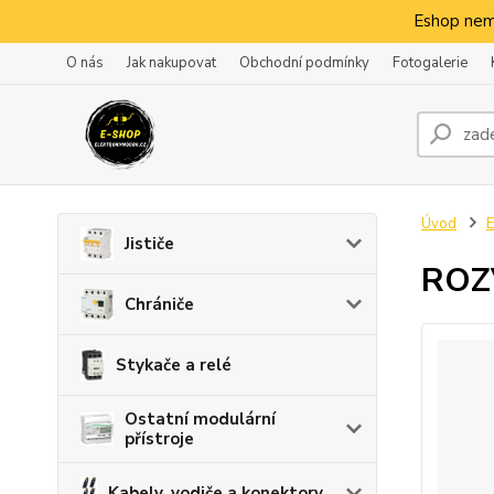
Eshop nem
O nás
Jak nakupovat
Obchodní podmínky
Fotogalerie
Úvod
E
Jističe
ROZ
Chrániče
Stykače a relé
Ostatní modulární
přístroje
Kabely, vodiče a konektory