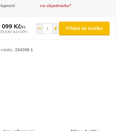
tupnost
na objednávku*
 099 Kč
/
ks
Přidat do košíku
825,6 Kč
bez DPH
roduktu:
204268-1