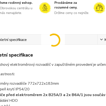
Jsme rodinný eshop.
Prodáváme za
rozumné ceny.
Obrovskou centrálu u
nás nenajdete.
Držíme ceny co nejníže.
etní specifikace
tní specifikace
hový elektroměrový rozvaděč v zapuštěném provedení je určen pr
lastnosti:
změry rozvaděče 772x722x183mm
peň krytí IP54/20
tiče před elektroměrem 2x B25A/3 a 2x B6A/1 jsou součás
ádání HDO