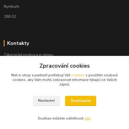
Nymburk
288 02
Kontakty
Zákaznická podpora e-shopu
+420 730 127 327
Zpracování cookies
(Po-Pá, 8-16 hod.)
Náš e-shop a partneři potřebují Váš
souhlas
s použitím souborů
info@elektronymburk.cz
cookies, aby Vám mohli zobrazovat informace týkající se Vašich
zájmů.
Souhlasím
Nastavení
Vytvořeno 2023, všechna práva vyhrazena. *Cena dle aktuálního ceníku
dodavatele.
Souhlas můžete odmítnout
zde
.
Vytvořeno na
Eshop-rychle.cz