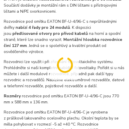
Součástí dodávky je montážní rám s DIN lištami s přístrojovými
lištami a N/PE svorkovnicemi.
Rozvodnice pod omítku EATON BF-U-4/96-C s neprůhlednými
dvířky
nabízí 4 řady pro 24 modulů
. K dispozici
jsou
předlisované otvory pro přívod kabelů
na horní a spodní
straně, které lze snadno vyrazit.
Montážní hloubka rozvodnice
činí 127 mm
. Jedná se o spolehlivý a kvalitní produkt od
osvědčeného výrobce.
Rozvodnici lze využít i při zřizování fotovoltaického systému.
Prohlédněte si naši kompletní nabídku fotovoltaiky. Pořídit si u nás
můžete i další modulové rozvodnice, případně pak další typy
rozvodnic a rozvaděčů. Nabízíme elektroměrové rozvaděče, datové
a telefonní rozvaděče, pojistkové rozvaděče a další.
Rozměry
rozvodnice pod omítku EATON BF-U-4/96-C jsou 770
mm x 588 mm x 136 mm.
Rozvodnice pod omítku EATON BF-U-4/96-C je vyrobena
z práškově lakovaného ocelového plechu. Okolní teplota by se
měla pohybovat v rozmezí -5 až +40 °C. Rozvodnice