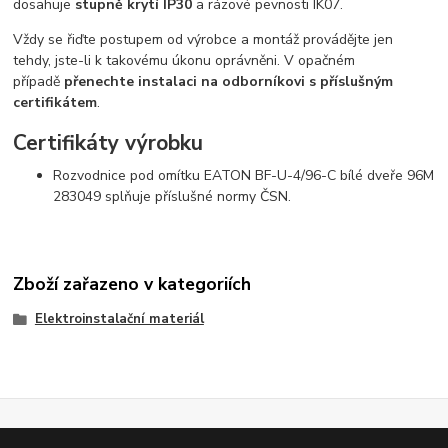
dosahuje
stupně krytí IP30
a rázové pevnosti IK07.
Vždy se řiďte postupem od výrobce a montáž provádějte jen
tehdy, jste-li k takovému úkonu oprávněni. V opačném
případě
přenechte instalaci na odborníkovi s příslušným
certifikátem
.
Certifikáty výrobku
Rozvodnice pod omítku EATON BF-U-4/96-C bílé dveře 96M
283049 splňuje příslušné normy ČSN.
Zboží zařazeno v kategoriích
Elektroinstalační materiál