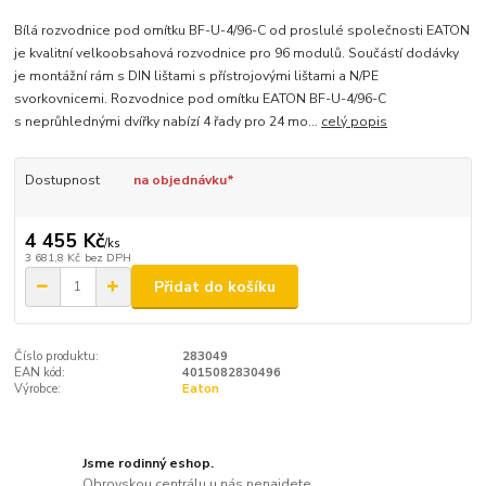
Bílá rozvodnice pod omítku BF-U-4/96-C od proslulé společnosti EATON
je kvalitní velkoobsahová rozvodnice pro 96 modulů. Součástí dodávky
je montážní rám s DIN lištami s přístrojovými lištami a N/PE
svorkovnicemi. Rozvodnice pod omítku EATON BF-U-4/96-C
s neprůhlednými dvířky nabízí 4 řady pro 24 mo...
celý popis
Dostupnost
na objednávku*
4 455 Kč
/
ks
3 681,8 Kč
bez DPH
Přidat do košíku
Číslo produktu:
283049
EAN kód:
4015082830496
Výrobce:
Eaton
Jsme rodinný eshop.
Obrovskou centrálu u nás nenajdete.