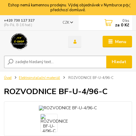
Eshop nemá kamennou prodejnu. Výdej objednávek v Nymburce po
předchozí domluvě.
0
ks
+420 730 127 327
CZK
za
0 Kč
(Po-Pá, 8-16 hod.)
Menu
Hledat
Úvod
Elektroinstalační materiál
ROZVODNICE BF-U-4/96-C
ROZVODNICE BF-U-4/96-C