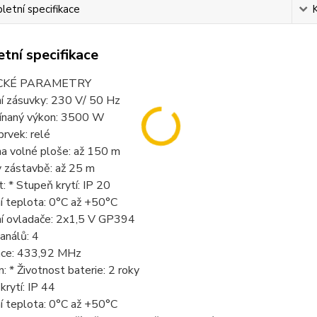
etní specifikace
tní specifikace
CKÉ PARAMETRY
ní zásuvky: 230 V/ 50 Hz
pínaný výkon: 3500 W
prvek: relé
na volné ploše: až 150 m
v zástavbě: až 25 m
t: * Stupeň krytí: IP 20
í teplota: 0°C až +50°C
ní ovladače: 2x1,5 V GP394
análů: 4
nce: 433,92 MHz
n: * Životnost baterie: 2 roky
krytí: IP 44
í teplota: 0°C až +50°C