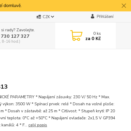
í domluvě.
Přihlášení
CZK
 si rady? Zavolejte.
0
ks
 730 127 327
za
0 Kč
, 8-16 hod.)
13
CKÉ PARAMETRY * Napájení zásuvky: 230 V/ 50 Hz * Max.
ý výkon: 3500 W * Spínací prvek: relé * Dosah na volné ploše:
m * Dosah v zástavbě: až 25 m * Citlivost: * Stupeň krytí: IP 20
ovní teplota: 0°C až +50°C * Napájení ovladače: 2x1,5 V GP394
 kanálů: 4 * F...
celý popis