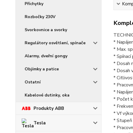
Příchytky
Kompl
Rozbočky 230V
Komple
Svorkovnice a svorky
TECHNI
* Napáje
Regulátory osvětlení, spínače
* Max. s
Alarmy, dveřní gongy
* Spínací 
* Dosah 
Objímky a patice
* Dosah 
* Citlivos
Ostatní
* Pracovn
* Napáje
Kabelové dutinky, oka
* Počet k
* Frekve
Produkty ABB
* Vf výko
* Stupeň 
Tesla
* Pracovn