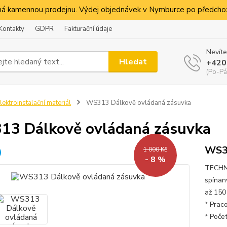
á kamennou prodejnu. Výdej objednávek v Nymburce po předchoz
Kontakty
GDPR
Fakturační údaje
Nevíte
Hledat
+420
(Po-Pá
lektroinstalační materiál
WS313 Dálkově ovládaná zásuvka
3 Dálkově ovládaná zásuvka
WS3
1 000 Kč
- 8 %
TECHNI
spínan
až 150 
* Prac
* Počet