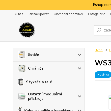
Eshop nem
O nás
Jak nakupovat
Obchodní podmínky
Fotogalerie
Úvod
E
Jističe
WS31
Chrániče
Novinka
Stykače a relé
Ostatní modulární
přístroje
Kabely, vodiče a konektory