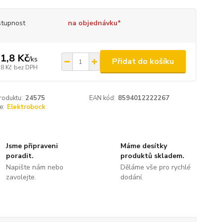
tupnost
na objednávku*
1,8 Kč
/
ks
Přidat do košíku
,8 Kč
bez DPH
roduktu:
24575
EAN kód:
8594012222267
e:
Elektrobock
Jsme připraveni
Máme desítky
poradit.
produktů skladem.
Napište nám nebo
Děláme vše pro rychlé
zavolejte.
dodání.