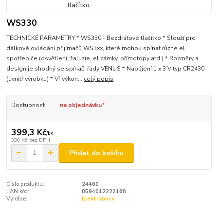
WS330
TECHNICKÉ PARAMETRY * WS330 - Bezdrátové tlačítko * Slouží pro
dálkové ovládání přijímačů WS3xx, které mohou spínat různé el.
spotřebiče (osvětlení, žaluzie, el.zámky, přímotopy atd.) * Rozměry a
design je shodný se spínači řady VENUS * Napájení 1 x 3 V typ CR2430
(uvnitř výrobku) * Vf výkon...
celý popis
Dostupnost
na objednávku*
399,3 Kč
/
ks
330 Kč
bez DPH
Přidat do košíku
Číslo produktu:
24460
EAN kód:
8594012222168
Výrobce:
Elektrobock