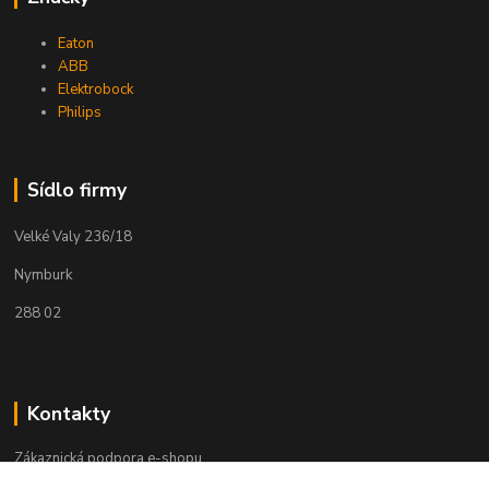
Eaton
ABB
Elektrobock
Philips
Sídlo firmy
Velké Valy 236/18
Nymburk
288 02
Kontakty
Zákaznická podpora e-shopu
+420 730 127 327