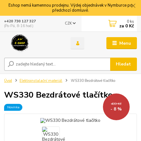
Eshop nemá kamennou prodejnu. Výdej objednávek v Nymburce po
předchozí domluvě.
0
ks
+420 730 127 327
CZK
za
0 Kč
(Po-Pá, 8-16 hod.)
Menu
Hledat
Úvod
Elektroinstalační materiál
WS330 Bezdrátové tlačítko
WS330 Bezdrátové tlačítko
433 Kč
Novinka
- 8 %