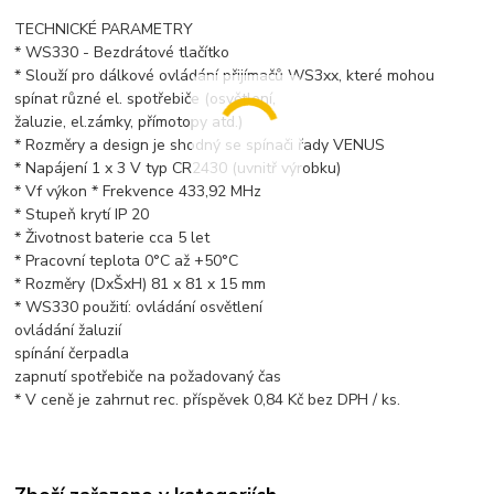
TECHNICKÉ PARAMETRY
* WS330 - Bezdrátové tlačítko
* Slouží pro dálkové ovládání přijímačů WS3xx, které mohou
spínat různé el. spotřebiče (osvětlení,
žaluzie, el.zámky, přímotopy atd.)
* Rozměry a design je shodný se spínači řady VENUS
* Napájení 1 x 3 V typ CR2430 (uvnitř výrobku)
* Vf výkon * Frekvence 433,92 MHz
* Stupeň krytí IP 20
* Životnost baterie cca 5 let
* Pracovní teplota 0°C až +50°C
* Rozměry (DxŠxH) 81 x 81 x 15 mm
* WS330 použití: ovládání osvětlení
ovládání žaluzií
spínání čerpadla
zapnutí spotřebiče na požadovaný čas
* V ceně je zahrnut rec. příspěvek 0,84 Kč bez DPH / ks.