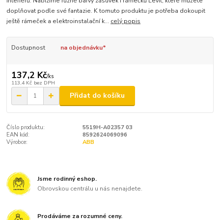
interiérů. Nabízíme různé barvy zásuvek i rámečků Levit, které můžete
doplňovat podle své fantazie. K tomuto produktu je potřeba dokoupit
ještě rámeček a elektroinstalační k...
celý popis
Dostupnost
na objednávku*
137,2 Kč
/
ks
113,4 Kč
bez DPH
Přidat do košíku
Číslo produktu:
5519H-A02357 03
EAN kód:
8592624069096
Výrobce:
ABB
Jsme rodinný eshop.
Obrovskou centrálu u nás nenajdete.
Prodáváme za rozumné ceny.