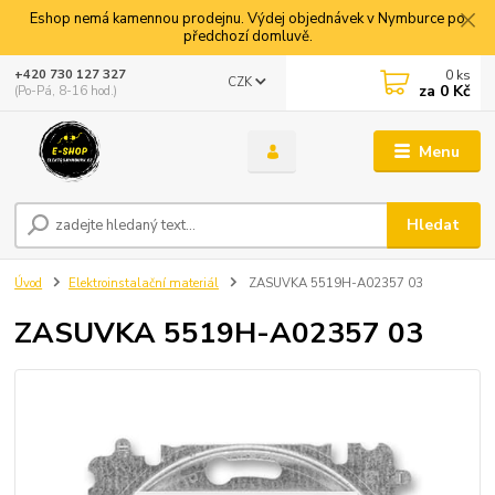
Eshop nemá kamennou prodejnu. Výdej objednávek v Nymburce po
předchozí domluvě.
0
ks
+420 730 127 327
CZK
za
0 Kč
(Po-Pá, 8-16 hod.)
Menu
Hledat
Úvod
Elektroinstalační materiál
ZASUVKA 5519H-A02357 03
ZASUVKA 5519H-A02357 03