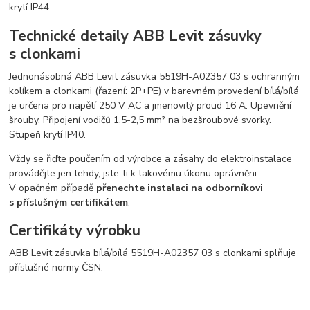
krytí IP44.
Technické detaily ABB Levit zásuvky
s clonkami
Jednonásobná ABB Levit zásuvka 5519H-A02357 03 s ochranným
kolíkem a clonkami (řazení: 2P+PE) v barevném provedení bílá/bílá
je určena pro napětí 250 V AC a jmenovitý proud 16 A. Upevnění
šrouby. Připojení vodičů 1,5-2,5 mm² na bezšroubové svorky.
Stupeň krytí IP40.
Vždy se řiďte poučením od výrobce a zásahy do elektroinstalace
provádějte jen tehdy, jste-li k takovému úkonu oprávněni.
V opačném případě
přenechte instalaci na odborníkovi
s příslušným certifikátem
.
Certifikáty výrobku
ABB Levit zásuvka bílá/bílá 5519H-A02357 03 s clonkami splňuje
příslušné normy ČSN.