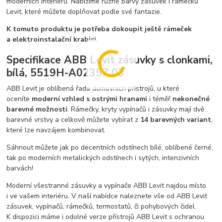
moderních interiérů. Nabízíme různé barvy zásuvek i rámečků
Levit, které můžete doplňovat podle své fantazie.
K tomuto produktu je potřeba dokoupit ještě rámeček
a elektroinstalační krabici.
Specifikace ABB Levit zásuvky s clonkami,
bílá, 5519H-A02357 03
ABB Levit je oblíbená řada domovních přístrojů, u které
oceníte
moderní vzhled s ostrými hranami
i téměř
nekonečné
barevné možnosti
. Rámečky, kryty vypínačů i zásuvky mají dvě
barevné vrstvy a celkově můžete vybírat z
14 barevných variant
,
které lze navzájem kombinovat.
Sáhnout můžete jak po decentních odstínech bílé, oblíbené černé,
tak po moderních metalických odstínech i sytých, intenzivních
barvách!
Moderní všestranné zásuvky a vypínače ABB Levit najdou místo
i ve vašem interiéru. V naší nabídce naleznete vše od ABB Levit
zásuvek, vypínačů, rámečků, termostatů, či pohybových čidel.
K dispozici máme i odolné verze přístrojů ABB Levit s ochranou