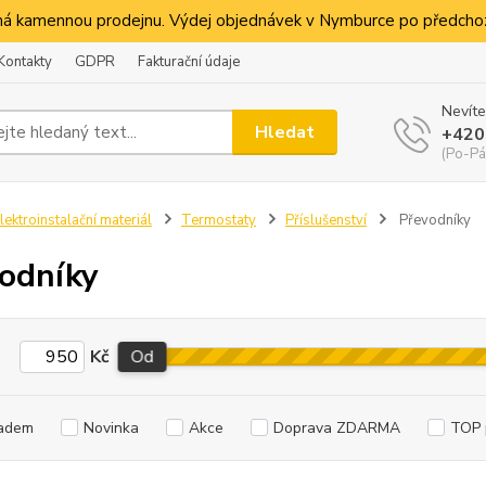
á kamennou prodejnu. Výdej objednávek v Nymburce po předchoz
Kontakty
GDPR
Fakturační údaje
Nevíte
Hledat
+420
(Po-Pá
lektroinstalační materiál
Termostaty
Příslušenství
Převodníky
odníky
Kč
Od
adem
Novinka
Akce
Doprava ZDARMA
TOP 