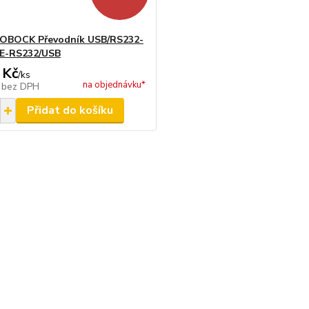
OBOCK Převodník USB/RS232-
RE-RS232/USB
 Kč
/
ks
na objednávku*
č
bez DPH
Přidat do košíku