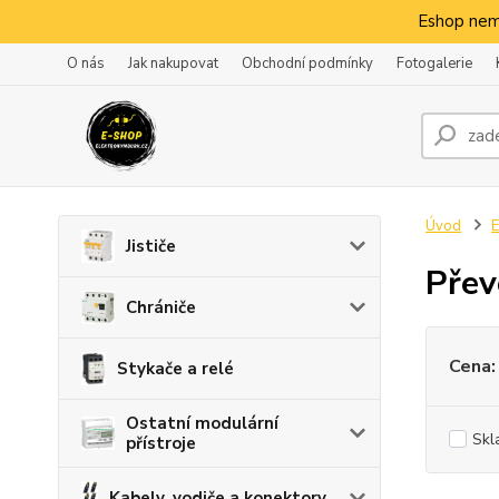
Eshop nem
O nás
Jak nakupovat
Obchodní podmínky
Fotogalerie
Úvod
E
Jističe
Přev
Chrániče
Cena:
Stykače a relé
Ostatní modulární
Skl
přístroje
Kabely, vodiče a konektory