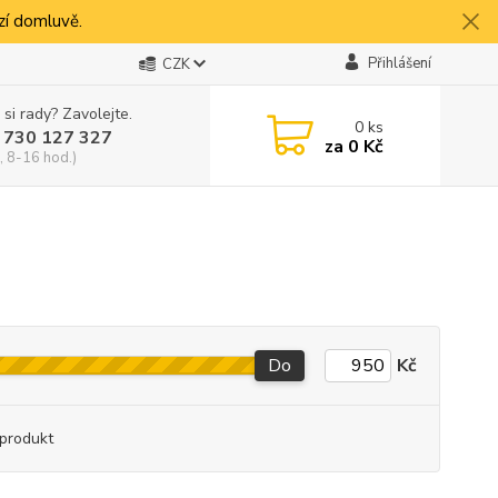
í domluvě.
Přihlášení
CZK
 si rady? Zavolejte.
0
ks
 730 127 327
za
0 Kč
, 8-16 hod.)
Do
Kč
produkt