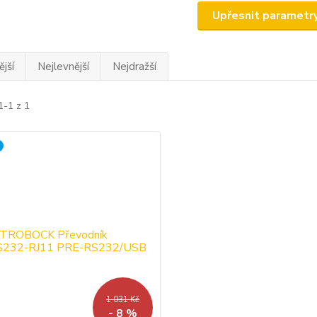
Upřesnit parametr
jší
Nejlevnější
Nejdražší
1-1 z 1
1 031 Kč
- 8 %