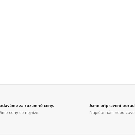
odáváme za rozumné ceny.
Jsme připraveni porad
žíme ceny co nejníže.
Napište nám nebo zavol