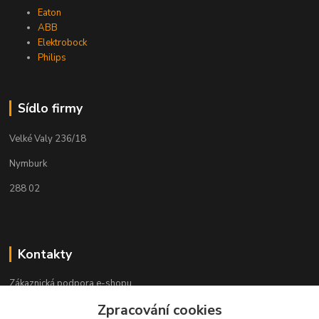
Eaton
ABB
Elektrobock
Philips
Sídlo firmy
Velké Valy 236/18
Nymburk
288 02
Kontakty
Zákaznická podpora e-shopu
+420 730 127 327
Zpracování cookies
(Po-Pá, 8-16 hod.)