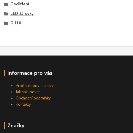
Osvětlení
LED žárovky
GU10
Informace pro vás
Proč nakupovat u nás?
Jak nakupovat
Obchodní podmínky
Kontakty
Značky