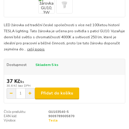
LED žárovka od tradiční české společnosti s více než 100letou historií
TESLA lighting. Tato žárovka je určena pro svítidla s paticí GU10. Vyzařuje
denní bílé světlo s chromatičností 4000K a svítivostí 250 lm, které je
ideální pro pracovní a běžné činnosti, proto lze tuto žárovku doporučit
zejména do...
celý popis
Dostupnost
Skladem 5 ks
37 Kč
/
ks
30,6 Kč
bez DPH
Přidat do košíku
Číslo produktu:
GU103540-5
EAN kód:
9009789005870
Výrobce:
Tesla