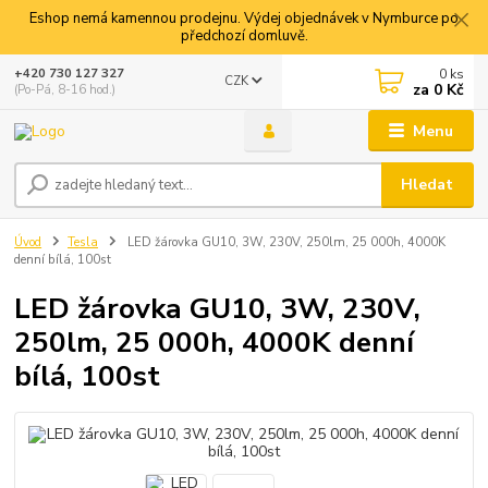
Eshop nemá kamennou prodejnu. Výdej objednávek v Nymburce po
předchozí domluvě.
0
ks
+420 730 127 327
CZK
za
0 Kč
(Po-Pá, 8-16 hod.)
Menu
Hledat
Úvod
Tesla
LED žárovka GU10, 3W, 230V, 250lm, 25 000h, 4000K
denní bílá, 100st
LED žárovka GU10, 3W, 230V,
250lm, 25 000h, 4000K denní
bílá, 100st