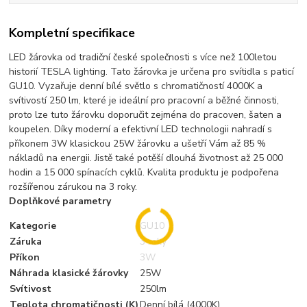
Kompletní specifikace
LED žárovka od tradiční české společnosti s více než 100letou
historií TESLA lighting. Tato žárovka je určena pro svítidla s paticí
GU10. Vyzařuje denní bílé světlo s chromatičností 4000K a
svítivostí 250 lm, které je ideální pro pracovní a běžné činnosti,
proto lze tuto žárovku doporučit zejména do pracoven, šaten a
koupelen. Díky moderní a efektivní LED technologii nahradí s
příkonem 3W klasickou 25W žárovku a ušetří Vám až 85 %
nákladů na energii. Jistě také potěší dlouhá životnost až 25 000
hodin a 15 000 spínacích cyklů. Kvalita produktu je podpořena
rozšířenou zárukou na 3 roky.
Doplňkové parametry
Kategorie
GU10
Záruka
3 roky
Příkon
3W
Náhrada klasické žárovky
25W
Svítivost
250lm
Teplota chromatičnosti (K)
Denní bílá (4000K)