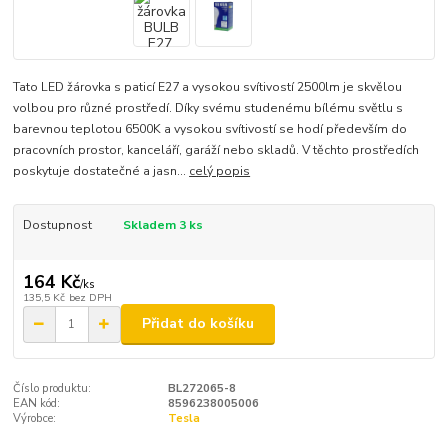
Tato LED žárovka s paticí E27 a vysokou svítivostí 2500lm je skvělou
volbou pro různé prostředí. Díky svému studenému bílému světlu s
barevnou teplotou 6500K a vysokou svítivostí se hodí především do
pracovních prostor, kanceláří, garáží nebo skladů. V těchto prostředích
poskytuje dostatečné a jasn...
celý popis
Dostupnost
Skladem 3 ks
164 Kč
/
ks
135,5 Kč
bez DPH
Přidat do košíku
Číslo produktu:
BL272065-8
EAN kód:
8596238005006
Výrobce:
Tesla