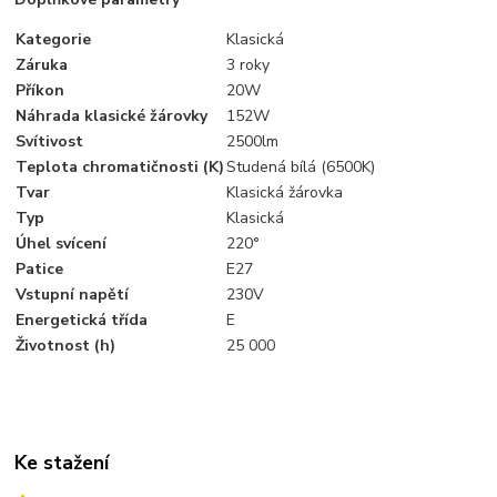
Kategorie
Klasická
Záruka
3 roky
Příkon
20W
Náhrada klasické žárovky
152W
Svítivost
2500lm
Teplota chromatičnosti (K)
Studená bílá (6500K)
Tvar
Klasická žárovka
Typ
Klasická
Úhel svícení
220°
Patice
E27
Vstupní napětí
230V
Energetická třída
E
Životnost (h)
25 000
Ke stažení