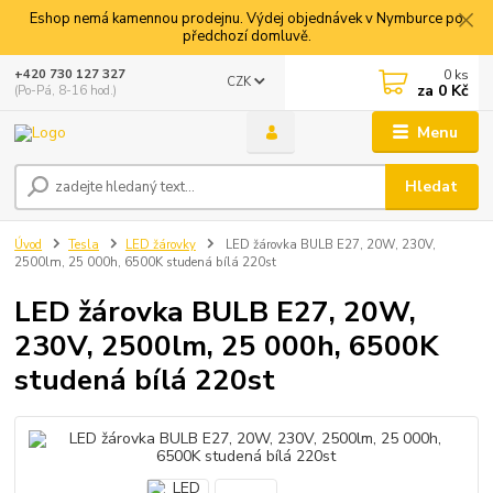
Eshop nemá kamennou prodejnu. Výdej objednávek v Nymburce po
předchozí domluvě.
0
ks
+420 730 127 327
CZK
za
0 Kč
(Po-Pá, 8-16 hod.)
Menu
Hledat
Úvod
Tesla
LED žárovky
LED žárovka BULB E27, 20W, 230V,
2500lm, 25 000h, 6500K studená bílá 220st
LED žárovka BULB E27, 20W,
230V, 2500lm, 25 000h, 6500K
studená bílá 220st