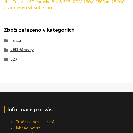
Tesla - LED žárovka BULB E27, 20W, 230V, 2500lm, 25 000h,
6500K studená bílá 220st
Zboží zařazeno v kategoriích
Tesla
LED žárovky
E27
Informace pro vás
Proč nakupovat u nás?
Jak nakupovat