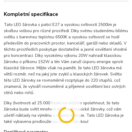
Kompletní specifikace
Tato LED žárovka s paticí E27 a vysokou svítivostí 2500lm je
skvělou volbou pro různé prostředí. Díky svému studenému bílému
světlu s barevnou teplotou 6500K a vysokou svítivostí se hodí
především do pracovních prostor, kanceláří, garáží nebo skladů. V
těchto prostředích poskytuje dostatečné a jasné osvětlení vhodné
pro koncentraci. Díky vysokému výkonu 20W nahradí klasickou
žárovku o příkonu 152W a tím Vám zaručí úsporu energie oproti
klasické žárovce. Mějte však na paměti, že tato LED žárovka má
větší rozměr, než na jaký jste zvyklí u klasických žárovek. Světlo
této LED žárovky se rovnoměrně rozptyluje do 220 stupňů, což
znamená, že vytváří rovnoměrné a příjemné osvětlení bez ostrých
stínů nebo rohů.
Díky životnosti až 25 000 hodin se můžete spolehnout, že tato
žárovka bude svítit mnohem déle než klasické žárovky, což vám
ušetří náklady na výměnu a úspory energie. Tato LED žárovka je
také vybavena prodlouženou 3letou zárukou!
Doplňkové parametry