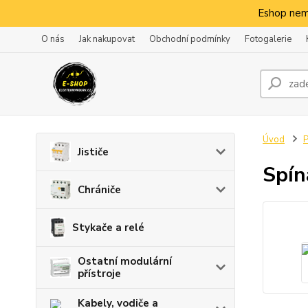
Eshop nem
O nás
Jak nakupovat
Obchodní podmínky
Fotogalerie
Úvod
P
Jističe
Spín
Chrániče
Stykače a relé
Ostatní modulární
přístroje
Kabely, vodiče a