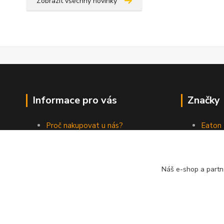
Zobrazit všechny novinky
Informace pro vás
Značky
Proč nakupovat u nás?
Eaton
Jak nakupovat
ABB
Obchodní podmínky
Elektr
Kontakty
Philips
Náš e-shop a partn