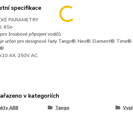
tní specifikace
CKÉ PARAMETRY
6, 6So
j pro šroubové připojení vodičů
j je určen pro designové řady Tango®, Neo®, Element®, Time®, 
e®
ck10 AX, 250V AC
zařazeno v kategoriích
ukty ABB
Tango
Vypí