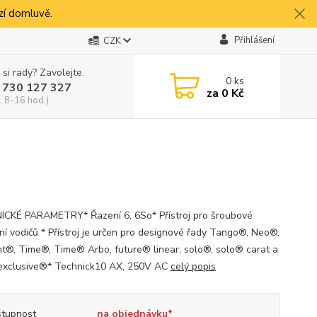
í domluvě.
Přihlášení
CZK
 si rady? Zavolejte.
0
ks
 730 127 327
za
0 Kč
, 8-16 hod.)
CKÉ PARAMETRY* Řazení 6, 6So* Přístroj pro šroubové
ení vodičů * Přístroj je určen pro designové řady Tango®, Neo®,
t®, Time®, Time® Arbo, future® linear, solo®, solo® carat a
exclusive®* Technick10 AX, 250V AC
celý popis
tupnost
na objednávku*