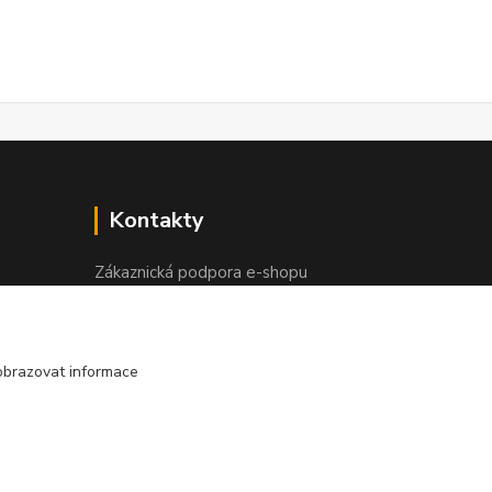
Kontakty
Zákaznická podpora e-shopu
+420 730 127 327
(Po-Pá, 8-16 hod.)
info@elektronymburk.cz
obrazovat informace