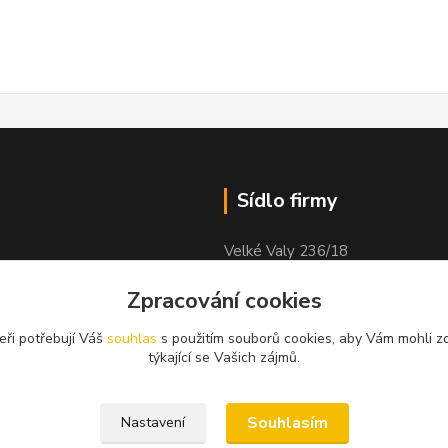
Sídlo firmy
Velké Valy 236/18
Nymburk
Zpracování cookies
obock
288 02
eři potřebují Váš
souhlas
s použitím souborů cookies, aby Vám mohli z
týkající se Vašich zájmů.
Souhlasím
Nastavení