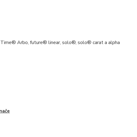
Time® Arbo, future® linear, solo®, solo® carat a alpha
nače