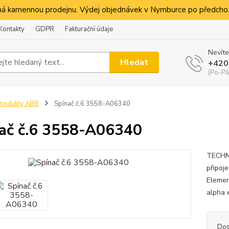
á kamennou prodejnu. Výdej objednávek v Nymburce po předchoz
Kontakty
GDPR
Fakturační údaje
Nevíte
Hledat
+420
(Po-Pá
rodukty ABB
Spínač č.6 3558-A06340
ač č.6 3558-A06340
TECHNI
připoj
Elemen
alpha 
Dos